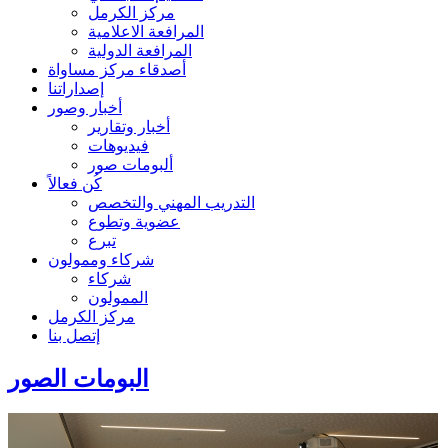
مركز الكرمل
المرافعة الاعلامية
المرافعة الدولية
أصدقاء مركز مساواة
إصداراتنا
أخبار وصور
أخبار وتقارير
فيديوهات
ألبومات صور
كُن فعالاً
التدريب المهني والتخصص
عضوية وتطوع
تبرع
شركاء وممولون
شركاء
الممولون
مركز الكرمل
إتصل بنا
البومات الصور