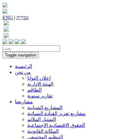
עִברִית
|
ENG
Toggle navigation
الرئيسية
من نحن
اعلان النوايا
الهيئة الادارية
الطاقم
تقارير سنوية
مشاريعنا
المشاريع الشبابية
مشاريع تعزيز القيادة النسائية
التمثيل الملائم
الحقوق الاقتصادية الاجتماعية
المكانة القانونية
التنظيم المجتمعي