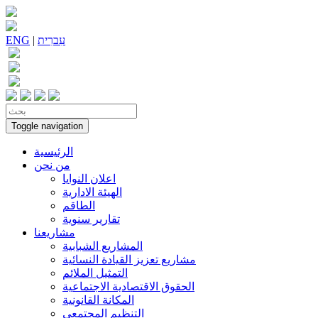
עִברִית
|
ENG
Toggle navigation
الرئيسية
من نحن
اعلان النوايا
الهيئة الادارية
الطاقم
تقارير سنوية
مشاريعنا
المشاريع الشبابية
مشاريع تعزيز القيادة النسائية
التمثيل الملائم
الحقوق الاقتصادية الاجتماعية
المكانة القانونية
التنظيم المجتمعي