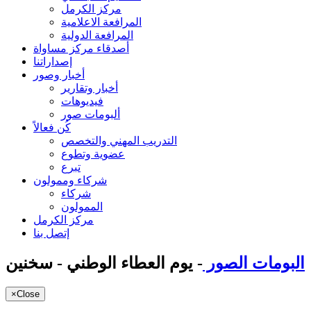
مركز الكرمل
المرافعة الاعلامية
المرافعة الدولية
أصدقاء مركز مساواة
إصداراتنا
أخبار وصور
أخبار وتقارير
فيديوهات
ألبومات صور
كُن فعالاً
التدريب المهني والتخصص
عضوية وتطوع
تبرع
شركاء وممولون
شركاء
الممولون
مركز الكرمل
إتصل بنا
البومات الصور
- يوم العطاء الوطني - سخنين
×
Close