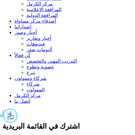
مركز الكرمل
المرافعة الاعلامية
المرافعة الدولية
أصدقاء مركز مساواة
إصداراتنا
أخبار وصور
أخبار وتقارير
فيديوهات
ألبومات صور
كُن فعالاً
التدريب المهني والتخصص
عضوية وتطوع
تبرع
شركاء وممولون
شركاء
الممولون
مركز الكرمل
إتصل بنا
اشترك في القائمة البريدية