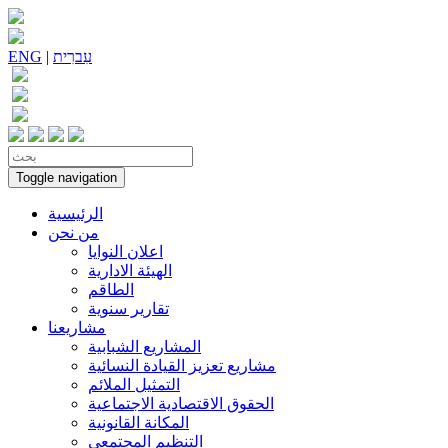
עִברִית
|
ENG
Toggle navigation
الرئيسية
من نحن
اعلان النوايا
الهيئة الادارية
الطاقم
تقارير سنوية
مشاريعنا
المشاريع الشبابية
مشاريع تعزيز القيادة النسائية
التمثيل الملائم
الحقوق الاقتصادية الاجتماعية
المكانة القانونية
التنظيم المجتمعي