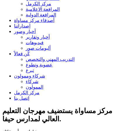
مركز الكرمل
المرافعة الاعلامية
المرافعة الدولية
أصدقاء مركز مساواة
إصداراتنا
أخبار وصور
أخبار وتقارير
فيديوهات
ألبومات صور
كُن فعالاً
التدريب المهني والتخصص
عضوية وتطوع
تبرع
شركاء وممولون
شركاء
الممولون
مركز الكرمل
إتصل بنا
مركز مساواة يستضيف مهرجان التعليم
العالي لمدارس حيفا.