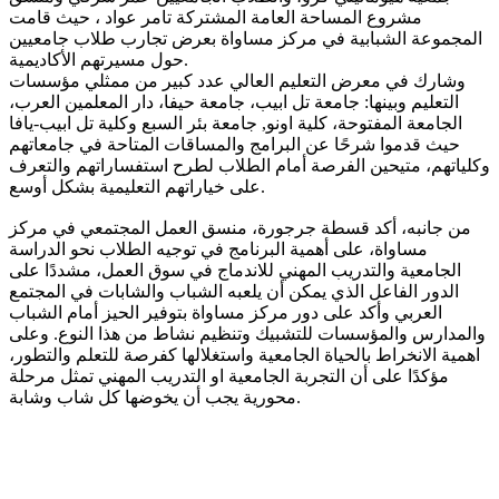
مشروع المساحة العامة المشتركة تامر عواد ، حيث قامت
المجموعة الشبابية في مركز مساواة بعرض تجارب طلاب جامعيين
حول مسيرتهم الأكاديمية.
وشارك في معرض التعليم العالي عدد كبير من ممثلي مؤسسات
التعليم وبينها: جامعة تل ابيب، جامعة حيفا، دار المعلمين العرب،
الجامعة المفتوحة، كلية اونو, جامعة بئر السبع وكلية تل ابيب-يافا
حيث قدموا شرحًا عن البرامج والمساقات المتاحة في جامعاتهم
وكلياتهم، متيحين الفرصة أمام الطلاب لطرح استفساراتهم والتعرف
على خياراتهم التعليمية بشكل أوسع.
من جانبه، أكد قسطة جرجورة، منسق العمل المجتمعي في مركز
مساواة، على أهمية البرنامج في توجيه الطلاب نحو الدراسة
الجامعية والتدريب المهني للاندماج في سوق العمل، مشددًا على
الدور الفاعل الذي يمكن أن يلعبه الشباب والشابات في المجتمع
العربي وأكد على دور مركز مساواة بتوفير الحيز أمام الشباب
والمدارس والمؤسسات للتشبيك وتنظيم نشاط من هذا النوع. وعلى
اهمية الانخراط بالحياة الجامعية واستغلالها كفرصة للتعلم والتطور،
مؤكدًا على أن التجربة الجامعية او التدريب المهني تمثل مرحلة
محورية يجب أن يخوضها كل شاب وشابة.