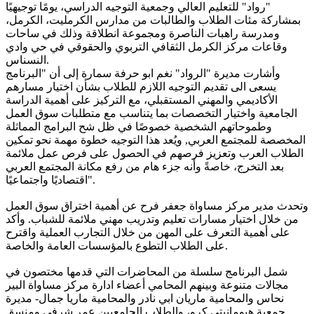
"رواد" للتعليم العالي وجمعية التوجيه الدراسي، يومًا توجيهيًا
بمشاركة مئات الطلاب والطالبات من مدارس الكرمليت، الكرمل،
ومدرسة راهبات الناصرة ومجموعة انطلاقة وذلك في ساحات
وقاعات مركز الكرمل الثقافي التربوي والحقوقي في حي وادي
النسناس.
وأشارت مديرة "الرواد" نغم ابو حرفة سمارة إلى أن "البرنامج
يسعى الى تقديم التوجيه اللازم للطلاب بشأن اختيار مسارهم
الأكاديمي والمهني المستقبلي، مع التركيز على أهمية الدراسة
الجامعية واختيار التخصصات بما يتناسب مع متطلبات سوق العمل
وطموحاتهم الشخصية خصوصًا في ظل شح البرامج المماثلة
المخصصة للمجتمع العربي, ويُعد هذا التوجيه خطوة مهمة نحو تمكين
الطلاب العرب وتعزيز فرصهم في الحصول على فرص عمل ملائمة
بعد التخرج، خاصةً وأنه جزء هام من رفع مكانة المجتمع العربي
اقتصاديًا واجتماعيًا​​".
وتحدث مدير مركز مساواة جعفر فرح عن أهمية اختراق سوق العمل
من خلال اختيار مسارات تعليم وتدريب مهني ملائمة للشباب. وأكد
على أهمية التعرف على المهن من خلال التجارب العملية واقترح
على الطلاب التطوع بالمؤسسات العامة والخاصة.
شمل البرنامج سلسلة من المحاضرات التي قدمها مختصون في
مجالات متنوعة وبينهم المحامي أعضاء ادارة مركز مساواة البير
نحاس والمحامية ماريان ابي نادر والمحامية ماريا جمال- مديرة
جمعية هيومانيتي كرو، والطلاب الجامعيين عمر شرفي ومنسق