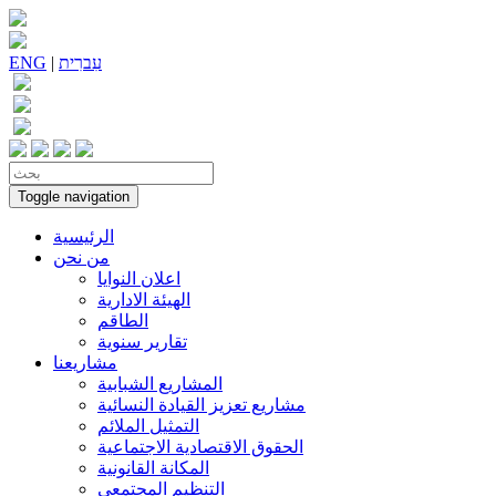
עִברִית
|
ENG
Toggle navigation
الرئيسية
من نحن
اعلان النوايا
الهيئة الادارية
الطاقم
تقارير سنوية
مشاريعنا
المشاريع الشبابية
مشاريع تعزيز القيادة النسائية
التمثيل الملائم
الحقوق الاقتصادية الاجتماعية
المكانة القانونية
التنظيم المجتمعي