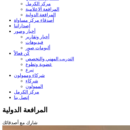
مركز الكرمل
المرافعة الاعلامية
المرافعة الدولية
أصدقاء مركز مساواة
إصداراتنا
أخبار وصور
أخبار وتقارير
فيديوهات
ألبومات صور
كُن فعالاً
التدريب المهني والتخصص
عضوية وتطوع
تبرع
شركاء وممولون
شركاء
الممولون
مركز الكرمل
إتصل بنا
المرافعة الدولية
شارك مع أصدقائك