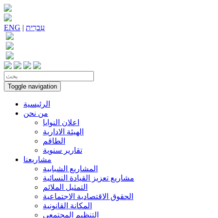
עִברִית
|
ENG
Toggle navigation
الرئيسية
من نحن
اعلان النوايا
الهيئة الادارية
الطاقم
تقارير سنوية
مشاريعنا
المشاريع الشبابية
مشاريع تعزيز القيادة النسائية
التمثيل الملائم
الحقوق الاقتصادية الاجتماعية
المكانة القانونية
التنظيم المجتمعي