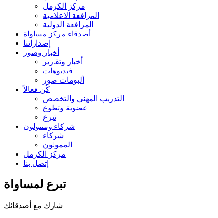
مركز الكرمل
المرافعة الاعلامية
المرافعة الدولية
أصدقاء مركز مساواة
إصداراتنا
أخبار وصور
أخبار وتقارير
فيديوهات
ألبومات صور
كُن فعالاً
التدريب المهني والتخصص
عضوية وتطوع
تبرع
شركاء وممولون
شركاء
الممولون
مركز الكرمل
إتصل بنا
تبرع لمساواة
شارك مع أصدقائك