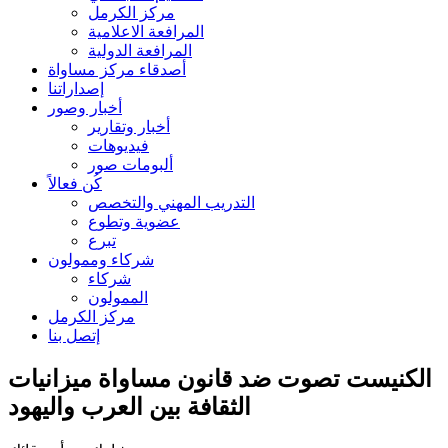
مركز الكرمل
المرافعة الاعلامية
المرافعة الدولية
أصدقاء مركز مساواة
إصداراتنا
أخبار وصور
أخبار وتقارير
فيديوهات
ألبومات صور
كُن فعالاً
التدريب المهني والتخصص
عضوية وتطوع
تبرع
شركاء وممولون
شركاء
الممولون
مركز الكرمل
إتصل بنا
الكنيست تصوت ضد قانون مساواة ميزانيات
الثقافة بين العرب واليهود