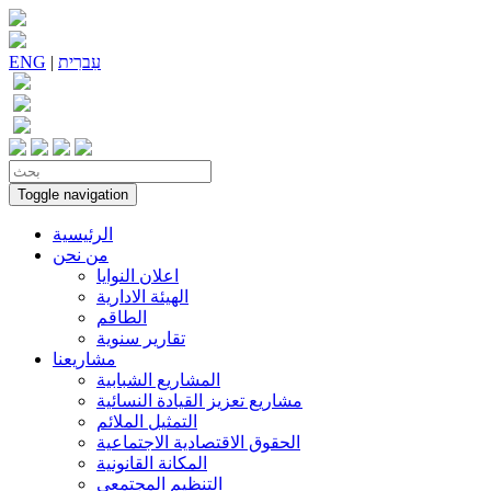
עִברִית
|
ENG
Toggle navigation
الرئيسية
من نحن
اعلان النوايا
الهيئة الادارية
الطاقم
تقارير سنوية
مشاريعنا
المشاريع الشبابية
مشاريع تعزيز القيادة النسائية
التمثيل الملائم
الحقوق الاقتصادية الاجتماعية
المكانة القانونية
التنظيم المجتمعي