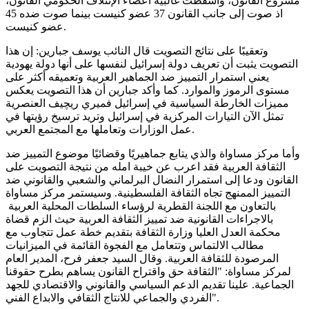
مشروع القانون، واسقطت غالبية اعضاء الإئتلاف الحكومي القانون،
اذ صوت إلى جانب القانون 37 عضو كنيست بينما صوت ضده 45
عضو كنيست.
وتعقيبًا على نتائج التصويت قال النائب يوسف جبارين: إن هذا
التصويت يثبت أن تعريف دولة إسرائيل لنفسها على أنها دولة يهودية
يعني استمرار التمييز ضد الجماهير العربية وتعميقه أكثر على
مستوى الرموز والموارد. كما وأكد جبارين أن هذا التصويت يعكس
مميزات الخارطة السياسية في إسرائيل فميري ريچيف العنصرية
تمثل الآن التيارات المركزية في إسرائيل وتريد ترسيخ رؤيتها في
عمل الوزارات وتعاملها مع المجتمع العربي.
وأما مركز مساواة والذي يتابع جماهيريًا وقضائيًا موضوع التمييز ضد
الثقافة العربية فقد اعرب عن خيبة امله من نتيجة التصويت على
القانون ودعا إلى استمرار النضال البرلماني والشعبي والقانوني ضد
التمييز الممنهج تجاه الثقافة الفلسطينية. وسيستمر مركز مساواة
بالتعاون مع اللجنة القطرية لرؤساء السلطات المحلية العربية
باﻻجراءات القانونية ضد تمييز الثقافة العربية حيث الزم قضاة
محكمة العدل العليا وزارة الثقافة بتقديم خطة عمل تتجاوب مع
مطالب اﻻلتماس وتتعامل مع الفجوة القائمة في الميزانيات
المرصودة للثقافة العربية. وقال السيد جعفر فرح، المدير العام
لمركز مساواة: "الثقافة حق واقتراح القانون يساهم بطرح حقوقنا
الجماعية. علينا تقديم الدعم السياسي والقانوني واﻻقتصادي للجهد
الفردي والجماعي للانتاج الثقافي واﻻبداع الفني".