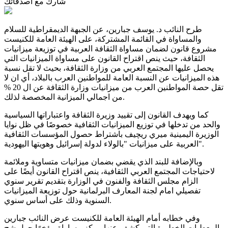
شارك مع أصدقائك
طرح النائب د. يوسف جبارين، عن الجبهة الديمقراطية للسلام
والمساواة في القائمة المشتركة، على الهيئة العامة للكنيست
مشروع قانون لضمان مساواة الثقافة العربية في توزيعة ميزانيات
الثقافة، حيث ينص اقتراح القانون على مساواة الميزانيات التي
يحصل عليها المجتمع العربي من وزارة الثقافة، بحيث لا تقل نسبة
هذه الميزانيات عن النسبة العامة للمواطنين العرب بالبلاد، أي ان لا
تقل حصة المواطنين العرب من ميزانيات وزارة الثقافة عن ال 20 %
من اجمالي الميزانية المخصصة لذلك.
كما ويهدف القانون إلى تقييد وزيرة الثقافة واعتباراتها السياسية
والحد من تدخلها في توزيع الميزانيات الثقافية خصوصًا في ظل نوايا
الوزيرة اليمينية ميري ريچيف باشتراط حصول المؤسسات الثقافية
العربية على ميزانيات "بالولاء لدولة إسرائيل وهويتها اليهودية".
وبالإضافة للبند الذي يقضي بضمان ميزانيات متساوية وملائمة
لاحتياجات المجتمع العربي الثقافية، ينص اقتراح القانون أيضًا على
الزام مجلس الثقافة والفنون في الوزارة بتقديم تقرير سنوي
تفصيلي امام لجنة المعارف البرلمانية حول توزيعة الميزانيات
السنوية وذلك على أساس سنوي.
وفي خطابه أمام الهيئة العامة للكنيست عرض النائب جبارين
المعطيات الخطيرة التي كشف عنها مركز مساواة مؤخرًا حول شح