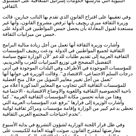
البنيوية التي مارستها حكومات إسرائيل المتعاقبة على المستوى
الثقافي.
وفي تعقيبها على اقتراح القانون الذي تقدم بها النائب جبارين، قالت
وزيرة الثقافة ميري ريچيف بأنها ترفض مشروع القانون، وأنها غير
مستعدة لقبول المعادلة بأن يحصل خمس المواطنين في الدولة على
خمس من ميزانيات الثقافة.
وأشارت وزيرة الثقافة أنها تعمل من أجل زيادة منالية البرامج
الثقافية لجميع المواطنين في الدولة ودعت ريچيف المؤسسات
الثقافية العربية إلى تقديم طلبات للدعم "لأن الوزارة تنتهج سياسة
التفضيل المصحح في توزيع الميزانيات للعرب والحريديم،
للمؤسسات الموجودة في الأطراف وفي البلدات الموجودة في أدنى
درجات السلم الاجتماعي- الاقتصادي". وقالت الوزيرة في جوابها أنها
"تعمل من أجل تغيير معايير التمويل من خلال منح أفضلية
للمؤسسات الثقافية التي تتجاوب مع المعايير المذكورة أعلاه من
ناحية الخصوصية الثقافية واللغوية والاوضاع الاقتصادية - الاجتماعية
وهذا من شأنه تحسين مكانة المؤسسات الثقافية العربية". كما
وأشارت الوزيرة إلى قرارها "برفع عدد المؤسسات العربية التي
تحظى بدعم كبير من الوزارة وإقامة مؤسسات ومراكز ثقافية لوائية
تخدم احتياجات المجتمع العربي الثقافية".
وفي ظل قرار اللجنة الوزارية لشؤون التشريع في بداية الأسبوع
معارضتها لمقترح القانون، صوتت الهيئة العامة للكنيست على