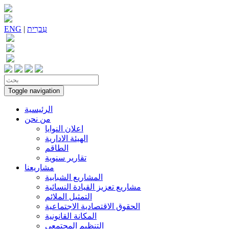
עִברִית
|
ENG
Toggle navigation
الرئيسية
من نحن
اعلان النوايا
الهيئة الادارية
الطاقم
تقارير سنوية
مشاريعنا
المشاريع الشبابية
مشاريع تعزيز القيادة النسائية
التمثيل الملائم
الحقوق الاقتصادية الاجتماعية
المكانة القانونية
التنظيم المجتمعي