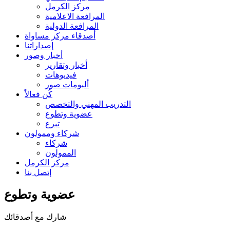
مركز الكرمل
المرافعة الاعلامية
المرافعة الدولية
أصدقاء مركز مساواة
إصداراتنا
أخبار وصور
أخبار وتقارير
فيديوهات
ألبومات صور
كُن فعالاً
التدريب المهني والتخصص
عضوية وتطوع
تبرع
شركاء وممولون
شركاء
الممولون
مركز الكرمل
إتصل بنا
عضوية وتطوع
شارك مع أصدقائك