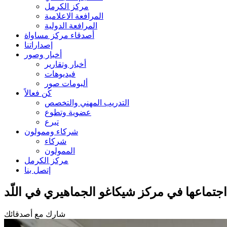
مركز الكرمل
المرافعة الاعلامية
المرافعة الدولية
أصدقاء مركز مساواة
إصداراتنا
أخبار وصور
أخبار وتقارير
فيديوهات
ألبومات صور
كُن فعالاً
التدريب المهني والتخصص
عضوية وتطوع
تبرع
شركاء وممولون
شركاء
الممولون
مركز الكرمل
إتصل بنا
اجتماعها في مركز شيكاغو الجماهيري في اللّد
شارك مع أصدقائك