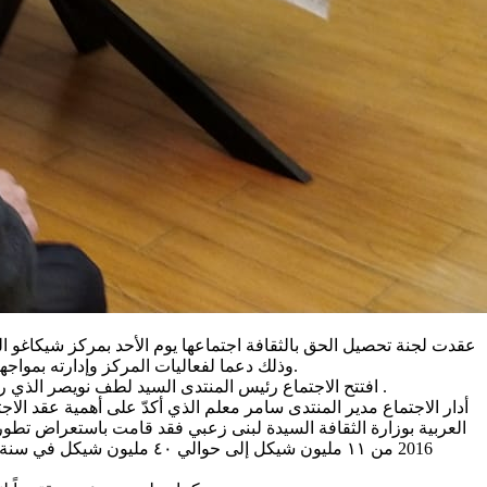
عقدت لجنة تحصيل الحق بالثقافة اجتماعها يوم الأحد بمركز شيكاغو
وذلك دعما لفعاليات المركز وإدارته بمواجهة الظروف والتحديات المحلية. إن اللجنة تعمل بطلب من لجنة رؤساء السلطات المحلية وينسّق عملها منتدى جمعيات الثقافة ومركز مساواة.
افتتح الاجتماع رئيس المنتدى السيد لطف نويصر الذي رحب بالحضور وتلته مديرة المركز الجماهيري السيدة فاتن زيناتي التي قدمت مداخلة عن الوضع الثقافي في اللد، وعن التحديات التي تواجهها .
أدار الاجتماع مدير المنتدى سامر معلم الذي أكدّ على أهمية عقد الا
العربية بوزارة الثقافة السيدة لبنى زعبي فقد قامت باستعراض تط