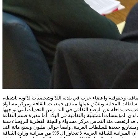
فية وحقوقية واعضاء عرب في بلدية اللدّ وشخصيات لدّاوية ناشطة،
لدى المؤسسات التمثيلية والثقافية في البلاد. أما مديرة قسم الثقافة
 قد ارتفعت منذ التماس مركز مساواة واللجنة القطرية للرؤساء سنة
 توزيع حوالي ١٨ مليون شيكل اضافيات على مهرجانات ومشاريع جديدة للسلطات العربية، وايضا حوالي مليون وسبع مائة الف