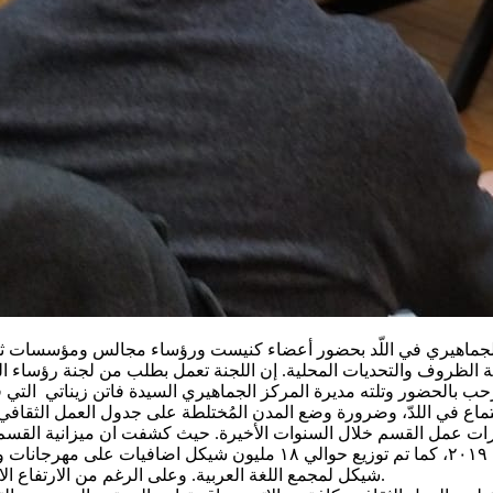
 الجماهيري في اللّد بحضور أعضاء كنيست ورؤساء مجالس ومؤسسات ثقا
جتماع في اللدّ، وضرورة وضع المدن المُختلطة على جدول العمل الثقافي 
ورات عمل القسم خلال السنوات الأخيرة. حيث كشفت ان ميزانية القسم
2016 من ١١ مليون شيكل إلى حوالي ٤٠ مليون شيكل في سنة ٢٠١٩، كما تم
شيكل لمجمع اللغة العربية. وعلى الرغم من الارتفاع الا ان الميزانية للثقافة العربية لا تتجاوز ال 6% من ميزانية وزارة الثقافة.