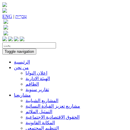
עִברִית
|
ENG
Toggle navigation
الرئيسية
من نحن
اعلان النوايا
الهيئة الادارية
الطاقم
تقارير سنوية
مشاريعنا
المشاريع الشبابية
مشاريع تعزيز القيادة النسائية
التمثيل الملائم
الحقوق الاقتصادية الاجتماعية
المكانة القانونية
التنظيم المجتمعي