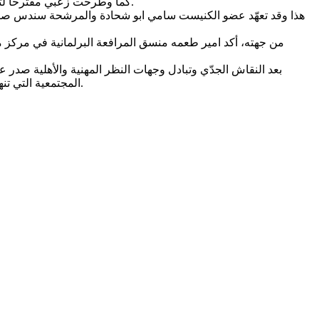
كما وطرحت زعبي مقترحاً لتطوير العمل الثقافي بكافة مجالاته ومواقع تواجد المجتمع العربي مع التشديد على تطوير العمل الثقافي في النقب والمثلث والمدن المختلطة.
هذا وقد تعهّد عضو الكنيست سامي ابو شحادة والمرشحة سندس صالح 
من جهته، أكد امير طعمه منسق المرافعة البرلمانية في مركز مس
بعد النقاش الجدّي وتبادل وجهات النظر المهنية والأهلية صدر ع
المجتمعية التي تنهش بمجتمعنا. كما وأعرب الاجتماع عن تضامنه مع كل المؤسسات الثقافية التي تعمل على نشر الثقافة وتشجيع الإبداع والفنون وحرية التعبير.