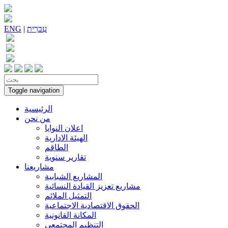
עִברִית
|
ENG
Toggle navigation
الرئيسية
من نحن
اعلان النوايا
الهيئة الادارية
الطاقم
تقارير سنوية
مشاريعنا
المشاريع الشبابية
مشاريع تعزيز القيادة النسائية
التمثيل الملائم
الحقوق الاقتصادية الاجتماعية
المكانة القانونية
التنظيم المجتمعي