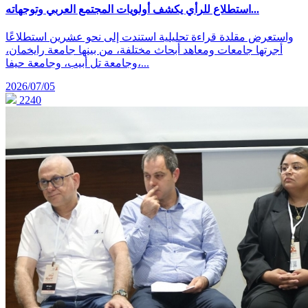
استطلاع للرأي يكشف أولويات المجتمع العربي وتوجهاته...
واستعرض مقلدة قراءة تحليلية استندت إلى نحو عشرين استطلاعًا
أجرتها جامعات ومعاهد أبحاث مختلفة، من بينها جامعة رايخمان،
وجامعة تل أبيب، وجامعة حيفا،...
2026/07/05
2240