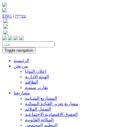
עִברִית
|
ENG
Toggle navigation
الرئيسية
من نحن
اعلان النوايا
الهيئة الادارية
الطاقم
تقارير سنوية
مشاريعنا
المشاريع الشبابية
مشاريع تعزيز القيادة النسائية
التمثيل الملائم
الحقوق الاقتصادية الاجتماعية
المكانة القانونية
التنظيم المجتمعي