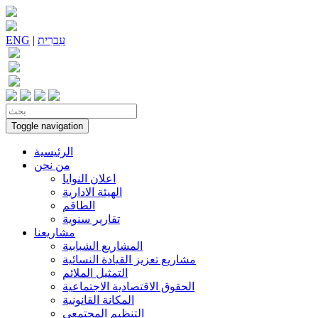
עִברִית
|
ENG
Toggle navigation
الرئيسية
من نحن
اعلان النوايا
الهيئة الادارية
الطاقم
تقارير سنوية
مشاريعنا
المشاريع الشبابية
مشاريع تعزيز القيادة النسائية
التمثيل الملائم
الحقوق الاقتصادية الاجتماعية
المكانة القانونية
التنظيم المجتمعي