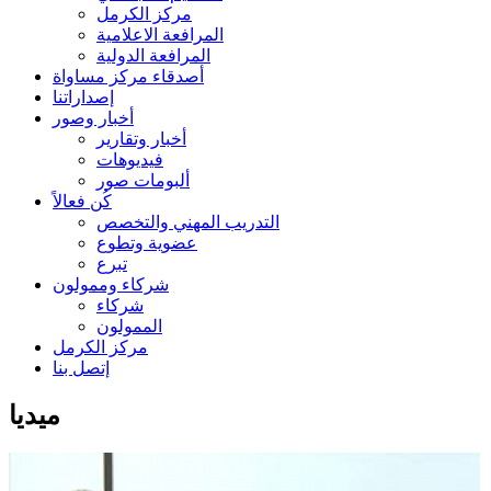
مركز الكرمل
المرافعة الاعلامية
المرافعة الدولية
أصدقاء مركز مساواة
إصداراتنا
أخبار وصور
أخبار وتقارير
فيديوهات
ألبومات صور
كُن فعالاً
التدريب المهني والتخصص
عضوية وتطوع
تبرع
شركاء وممولون
شركاء
الممولون
مركز الكرمل
إتصل بنا
ميديا