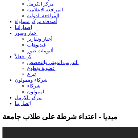
مركز الكرمل
المرافعة الاعلامية
المرافعة الدولية
أصدقاء مركز مساواة
إصداراتنا
أخبار وصور
أخبار وتقارير
فيديوهات
ألبومات صور
كُن فعالاً
التدريب المهني والتخصص
عضوية وتطوع
تبرع
شركاء وممولون
شركاء
الممولون
مركز الكرمل
إتصل بنا
ميديا - اعتداء شرطة على طلاب جامعة