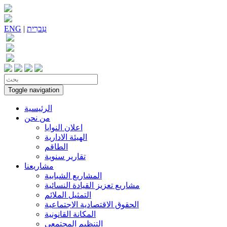
עִברִית
|
ENG
Toggle navigation
الرئيسية
من نحن
اعلان النوايا
الهيئة الادارية
الطاقم
تقارير سنوية
مشاريعنا
المشاريع الشبابية
مشاريع تعزيز القيادة النسائية
التمثيل الملائم
الحقوق الاقتصادية الاجتماعية
المكانة القانونية
التنظيم المجتمعي