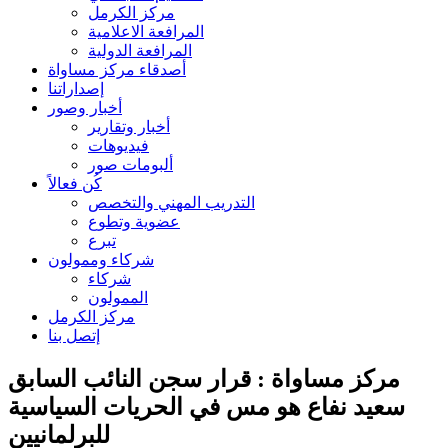
مركز الكرمل
المرافعة الاعلامية
المرافعة الدولية
أصدقاء مركز مساواة
إصداراتنا
أخبار وصور
أخبار وتقارير
فيديوهات
ألبومات صور
كُن فعالاً
التدريب المهني والتخصص
عضوية وتطوع
تبرع
شركاء وممولون
شركاء
الممولون
مركز الكرمل
إتصل بنا
مركز مساواة : قرار سجن النائب السابق
سعيد نفاع هو مس في الحريات السياسية
للبرلمانيين