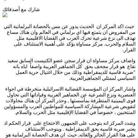
شارك مع أصدقائك
حيث اكد المركز ان الحديث يدور عن مس بالحصانة البرلمانية التي
من المفروض ان يتمتع فيها اي برلماني في العالم وان هناك مساع
تهدف الى نزع شرعية تحرك العرب في القضايا الاقليمية مثل
السلام والحرب. مركز مساواة يؤكد على أهمية الاستئناف على
القرار
.
واضاف مركز مساواة ان قرار سجن عضو الكنيست السابق سعيد
نفاع هو قرار مجحف بحق كل الجماهير العربية واصفاً اياه بانه
"ضربة قاسية للديمقراطية وذلك من خلال اغتيال حرية العمل
السياسي لممثلي الجماهيرالعربية.
واشار المركز ان المؤسسة القضائية الاسرائيلية منخرطة في اجواء
العنصرية ونزع الشرعية عن الجماهير العربية وقياداتها التي تحاول
قوى اليمينية المتطرفة بمأسستها , وحذر المركز أن هناك محاولات
لتقويض شرعية المشاركة السياسية للمواطنين العرب والمسؤولين
المنتخبين ، خصوصاً في القضايا الإقليمية مثل الحرب والسلام.
وشدد المركز انه يتوجب على الجمهور, الاحتجاج على قرار الحكم اذ
يعتبر ضربة قاسية بحق الديمقراطية . ويتوجب الاستئناف
على هذا القرار الجائر وإلغائه, حيث ان هدف الحصانة البرلمانية هو