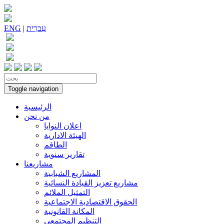
עִברִית
|
ENG
Toggle navigation
الرئيسية
من نحن
اعلان النوايا
الهيئة الادارية
الطاقم
تقارير سنوية
مشاريعنا
المشاريع الشبابية
مشاريع تعزيز القيادة النسائية
التمثيل الملائم
الحقوق الاقتصادية الاجتماعية
المكانة القانونية
التنظيم المجتمعي