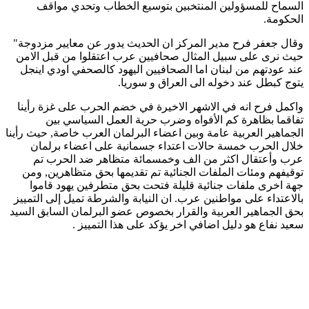
السماح للمسؤولين المنتخبين بتوسيع الخطاب وتحدي مواقف
الحكومة.
وقال جعفر فرح مدير المركز ان الحديث يدور عن معايير مزدوجة"
حيث نرى على سبيل المثال صحافيين عرب اعتقلوا من قبل الامن
عند عودتهم من لبنان اما الصحافيين اليهود كالصحفي اودي اينجل
يتوج كبطل عند دخوله الى العراق و سوريا.
واكمل فرح انه في الاشهر الاخيرة في خضم الحرب على غزة رأينا
تفاقما بظاهرة كم الأفواه وضرب حرية العمل السياسي بين
الجماهير العربية عامة وبين اعضاء البرلمان العرب خاصة, حيث رأينا
خلال الحرب خمسة حالات اعتداء جسمانية على اعضاء برلمان
عرب وأعتقال اكثر من الف وخمسمائة متظاهر ضد الحرب تم
توقيفهم ومئات الملفات الجنائية تم تقديمها بحق متظاهرين, ومن
جهة اخرى ملفات جنائية قليلة فتحت بحق متطرفين يهود قاموا
بالاعتداء على مواطنين عرب. ان النيابة والشرطة تميل إلى التمييز
بحق الجماهير العربية والقرار بخصوص عضو البرلمان السابق السيد
سعيد نفاع هو دليل اضافي اخر يؤكد على هذا التمييز .