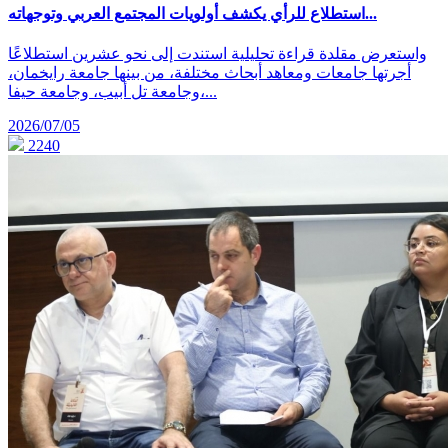
استطلاع للرأي يكشف أولويات المجتمع العربي وتوجهاته...
واستعرض مقلدة قراءة تحليلية استندت إلى نحو عشرين استطلاعًا
أجرتها جامعات ومعاهد أبحاث مختلفة، من بينها جامعة رايخمان،
وجامعة تل أبيب، وجامعة حيفا،...
2026/07/05
2240