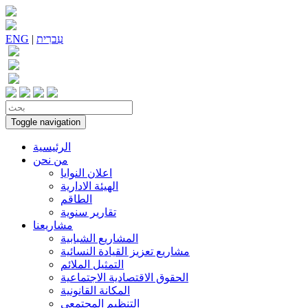
עִברִית
|
ENG
Toggle navigation
الرئيسية
من نحن
اعلان النوايا
الهيئة الادارية
الطاقم
تقارير سنوية
مشاريعنا
المشاريع الشبابية
مشاريع تعزيز القيادة النسائية
التمثيل الملائم
الحقوق الاقتصادية الاجتماعية
المكانة القانونية
التنظيم المجتمعي