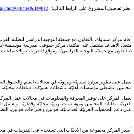
انظر تفاصيل المشروع على الرابط التالي:
rg/?mod=articles&ID=812
أقام مركز مساواة، بالتعاون مع جمعيّة التوجيه الدراسي للطلبة ال
متعدّد الأهداف يشتمل على مكتبة، مركز حقوقي، مدرسة موسيقية (بالت
(بالتعاون مع جمعيّة التوجيه الدراسي)، وموقع للتدريبات والاجتماعات.
نعمل على تطوير موارد إنسانيّة وتربويّة في مجالات القيم والحقوق التي 
محامين، ناشطي مؤسسات أهليّة، ناشطات نسويّات، سلطات محليّة، م
يعمل المركز على توفير المعرفة والمعلومات في مجالات عمل المركز. و
العربيّة، نقابات المحامين ومؤسسات تربويّة محليّة وقطريّة. وتشمل ال
على دعم الجمعيات العربيّة الخدماتيّة، قوانين واقتراحات قوانين، الت
أصدر المركز مجموعة من الأدبيّات التي تستخدم في التدريبات في مج