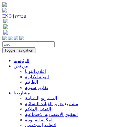
עִברִית
|
ENG
Toggle navigation
الرئيسية
من نحن
اعلان النوايا
الهيئة الادارية
الطاقم
تقارير سنوية
مشاريعنا
المشاريع الشبابية
مشاريع تعزيز القيادة النسائية
التمثيل الملائم
الحقوق الاقتصادية الاجتماعية
المكانة القانونية
التنظيم المجتمعي