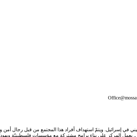
Office@mossa
 في إسرائيل. ويتمّ استهداف أفراد هذا المجتمع من قبل رجال أمن ومد
ل. يعمل المركز على بناء برامج مشتركة مع مؤسسات فلسطينيّة ويهودي