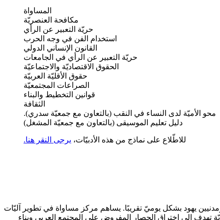
المساواة
مكافحة العنصريّة
حريّة التعبير عن الرأي
استخدام الفن في وجه الحرب
القانون الإنساني الدولي
حريّة التعبير عن الرأي في الجامعات
الحقوق الاقتصاديّة والاجتماعيّة
حقوق الأقليّة العربيّة
الصراعات المجتمعيّة
قوانين التخطيط والبناء
الثقافة
محو الأميّة لدى النساء في النقب (بالتعاون مع جمعيّة سدري).
دليل تعليم الموسيقى (بالتعاون مع جمعيّة المشغل)
للاطّلاع على نماذج من هذه الأدبيّات،
يرجى النقر هنا.
نيين يهود بشكل يوميّ تقريبًا. يساهم مركز مساواة في تطوير آليّات
ّة تهدف إلى اختراق الحصار المفروض على المجتمع العربي وبناء