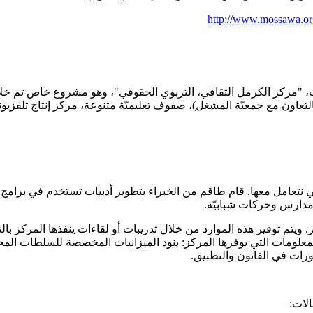
http://www.mossawa.o
عرب، "مركز الكرمل الثقافي، التربوي الحقوقي"، وهو مشروع خاص تم خ
عاون مع جمعيّة المشغل)، صفوف تعليميّة متنوعة، مركز إنتاج تلفزيون
نتعامل معها. قام طاقم من الخبراء بتطوير أدبيات تستخدم في برامج التربي
دارس وحركات شبابيّة.
يتم توفير هذه الموارد من خلال تدريبات أو لقاءات ينفذها المركز با
معلومات التي يوفرها المركز: بنود الميزانيات المخصصة للسلطات المحلي
طورات في القانون والتطبيق.
الات: