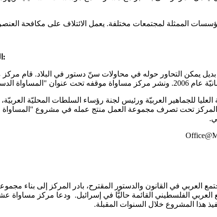
ؤسسات الممثلة لمجتمعات مختلفة. يعمل الائتلاف على مكافحة العنصريّة 
الحراك السياسي والتصور المشترك للمجتمع العربي الفلسطيني:
وطرح بديل يمكن التحاور حوله في محاولات سنّ دستور في البلاد. قام م
لعليا للجماهير العربيّة ورئيس لجنة رؤساء السلطات المحليّة العرب
لمركز تحت تصرف مجموعة العمل منتج عمله في مشروع "المساواة الدستو
ي.
Office@M
ع العربي في القانون والدستور المقترح، بادر المركز إلى بناء مجم
العربي الفلسطيني القائمة حاليًّا في إسرائيل. ودعا مركز مساواة
يذ هذا المشروع خلال السنوات المقبلة.