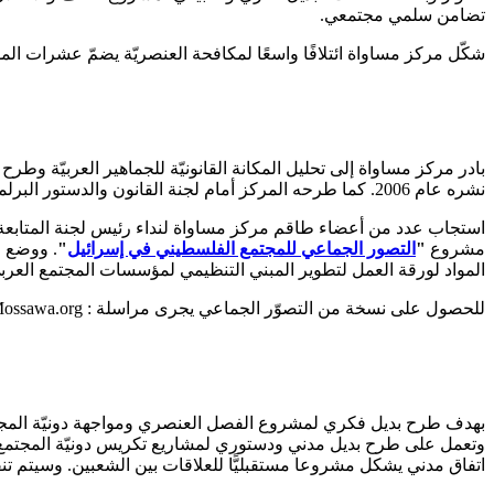
تضامن سلمي مجتمعي.
شكّل مركز مساواة ائتلافًا واسعًا لمكافحة العنصريّة يضمّ عشرات الم
بادر مركز مساواة إلى تحليل المكانة القانونيّة للجماهير العربيّة 
نشره عام 2006. كما طرحه المركز أمام لجنة القانون والدستور البرلمانيّة عام 2006. ونشر مركز مساواة موقفه تحت عنوان "المساواة الدستوريّة". لقراءة ورقة العمل، يرجى النقر هنا:
استجاب عدد من أعضاء طاقم مركز مساواة لنداء رئيس لجنة المتابعة ا
مشروع
"
التصور الجماعي للمجتمع الفلسطيني في إسرائيل
"
. ووضع ا
المواد لورقة العمل لتطوير المبني التنظيمي لمؤسسات المجتمع العرب
للحصول على نسخة من التصوّر الجماعي يجرى مراسلة :
ossawa.org
بهدف طرح بديل فكري لمشروع الفصل العنصري ومواجهة دونيّة المجتم
وتعمل على طرح بديل مدني ودستوري لمشاريع تكريس دونيّة المجتمع 
اتفاق مدني يشكل مشروعا مستقبليًّا للعلاقات بين الشعبين. وسيتم تنف