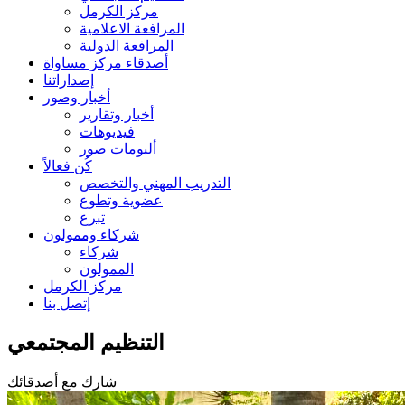
مركز الكرمل
المرافعة الاعلامية
المرافعة الدولية
أصدقاء مركز مساواة
إصداراتنا
أخبار وصور
أخبار وتقارير
فيديوهات
ألبومات صور
كُن فعالاً
التدريب المهني والتخصص
عضوية وتطوع
تبرع
شركاء وممولون
شركاء
الممولون
مركز الكرمل
إتصل بنا
التنظيم المجتمعي
شارك مع أصدقائك