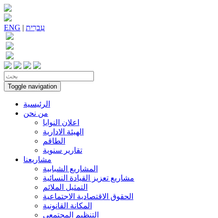
עִברִית
|
ENG
Toggle navigation
الرئيسية
من نحن
اعلان النوايا
الهيئة الادارية
الطاقم
تقارير سنوية
مشاريعنا
المشاريع الشبابية
مشاريع تعزيز القيادة النسائية
التمثيل الملائم
الحقوق الاقتصادية الاجتماعية
المكانة القانونية
التنظيم المجتمعي