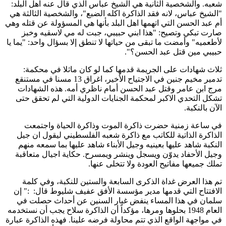
شعبه. والشخصية الثانية هي الشيخ عباس الذي قال عنه اهل البلد:
"الشيخ عباس، لانه فقد الذاكرة اكله الضبع"، والشخصية الثالثة هي
أم عبد الحسن التي اتهمها اهل البلد بأنها هي المسؤولة عن قتله وهي
صارت تبكي وتصيح: "هذا ابني حبيبي، جبت له مي لاسقيه وخبز
لأطعميه" وأمضت ما تبقى من حياتها لا تنطق إلا بسؤال واحد: "يما يا
حبيبي مين قتل عبد الحسن؟".
ثلاث شهادات على الجريمة قدمها كما لو كان ماثلا في محكمة:
تدمير مخيم جنين في الاجتياح الأخير، اغراق 13 مسنا في مستنقع
مرج ابن عامر وقتل عبد الحسن أمام ناظري أمه. هذه الشهادات
تشكل التحدي الاكبر لمحكمة الجنايات الدولية التي لم تحقق حتى
الآن بالنكبة.
في ساعة زمنية حضرت ذاكرة الموت وذاكرة الحياة واجتمعت
الذاكرة الذاتية للكاتب مع ذاكرة شعبه الفلسطيني ليقول ان جيل
النكبة شاهد عليها بعينيه وجيل الأبناء شاهد عليها بما سمعه منهم
وجيل الأحفاد يدوّن ويسجل وينشر ويمسرح. حكاية اجيال متعاقبة
تملك جميعها مفاتيح العودة ولا تتخلى عنها.
تم هذا العرض غداة الذكرى السابعة والستين للنكبة، وفي كلمة
الافتتاح التي قدمها مدير مؤسسة الأفق عفيف شليوط قال: :" إن
سلمان في هذا المساء ينفض غبار السنين عن أحداث حصلت في
العام 1948 بحلوها ومرها، مؤكداً أن الذاكرة سلاح يجب أن نستخدمه
في مواجهة الواقع الذي تتم محاولة فرضه علينا. فهذه الذاكرة عبارة