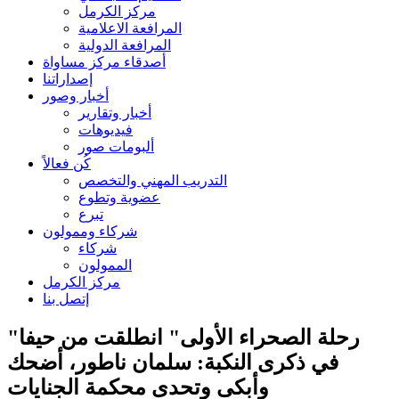
مركز الكرمل
المرافعة الاعلامية
المرافعة الدولية
أصدقاء مركز مساواة
إصداراتنا
أخبار وصور
أخبار وتقارير
فيديوهات
ألبومات صور
كُن فعالاً
التدريب المهني والتخصص
عضوية وتطوع
تبرع
شركاء وممولون
شركاء
الممولون
مركز الكرمل
إتصل بنا
"رحلة الصحراء الأولى" انطلقت من حيفا
في ذكرى النكبة: سلمان ناطور، أضحك
وأبكى وتحدى محكمة الجنايات