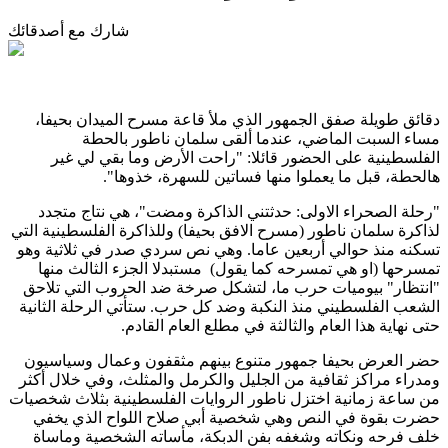
شارك مع أصدقائك
دقائق طويلة صفق الجمهور الذي ملأ قاعة مسرح الميدان بحيفا،
مساء السبت الماضي، عندما ألقى سلمان ناطور بالحطة
الفلسطينية على الحضور قائلا: "راحت الأرض وما بقي لي غير
هالحطة، قبل ما يعملوا منها فساتين للسهرة، خذوها".
"رحلة الصحراء الاولى: حدثتني الذاكرة ومضت"، هي نتاج متجدد
لذاكرة سلمان ناطور (مسرح الافق بحيفا) وللذاكرة الفلسطينية التي
تسكنه منذ حوالي أربعين عاما. وهي نص سردي صدر في ثلاثية وهو
تمسرحها (او هي تمسرحه كما يقول) مستبدلا الجزء الثالث منها
"انتظار" بيوميات حرب ما، لتشكل صرخة ضد الحروب التي تلاحق
الشعب الفلسطيني منذ النكبة وضد كل حرب. ستأتي الرحلة الثانية
حتى نهاية هذا العام والثالثة في مطلع العام القادم.
حضر العرض بحيفا جمهور متنوع بينهم مثقفون وعمال وسياسيون
ومدراء مراكز ثقافية من الجليل والكرمل والمثلث، وفي خلال أكثر
من ساعة زمانية اختزل ناطور الروايات الفلسطينية بثلاث شخصيات
حضرت بقوة في النص وهي شخصية أبي صلاح اللواح الذي يخفي
خلف فرحه ونكاته وشغفه بفن الدبكة، مأساته الشخصية وماساة