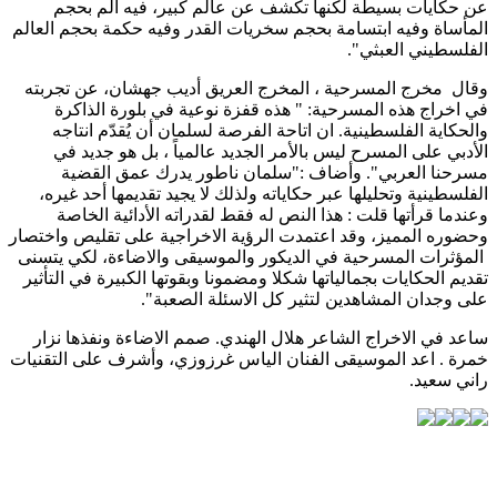
عن حكايات بسيطة لكنها تكشف عن عالم كبير، فيه ألم بحجم
المأساة وفيه ابتسامة بحجم سخريات القدر وفيه حكمة بحجم العالم
الفلسطيني العبثي".
وقال مخرج المسرحية ، المخرج العريق أديب جهشان، عن تجربته
في اخراج هذه المسرحية: " هذه قفزة نوعية في بلورة الذاكرة
والحكاية الفلسطينية. ان اتاحة الفرصة لسلمان أن يُقدّم انتاجه
الأدبي على المسرح ليس بالأمر الجديد عالمياً ، بل هو جديد في
مسرحنا العربي". وأضاف :"سلمان ناطور يدرك عمق القضية
الفلسطينية وتحليلها عبر حكاياته ولذلك لا يجيد تقديمها أحد غيره،
وعندما قرأتها قلت : هذا النص له فقط لقدراته الأدائية الخاصة
وحضوره المميز، وقد اعتمدت الرؤية الاخراجية على تقليص واختصار
المؤثرات المسرحية في الديكور والموسيقى والاضاءة، لكي يتسنى
تقديم الحكايات بجمالياتها شكلا ومضمونا وبقوتها الكبيرة في التأثير
على وجدان المشاهدين لتثير كل الاسئلة الصعبة".
ساعد في الاخراج الشاعر هلال الهندي. صمم الاضاءة ونفذها نزار
خمرة . اعد الموسيقى الفنان الياس غرزوزي، وأشرف على التقنيات
راني سعيد.