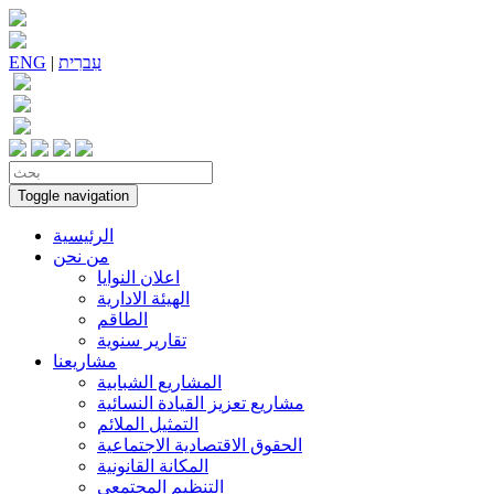
עִברִית
|
ENG
Toggle navigation
الرئيسية
من نحن
اعلان النوايا
الهيئة الادارية
الطاقم
تقارير سنوية
مشاريعنا
المشاريع الشبابية
مشاريع تعزيز القيادة النسائية
التمثيل الملائم
الحقوق الاقتصادية الاجتماعية
المكانة القانونية
التنظيم المجتمعي