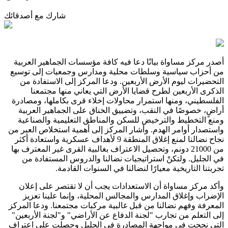
شارك مع أصدقائك
أصدر مركز مساواة بيانًا دعا فيه كافة مؤسسات الجماهير العربية
من أحزاب سياسية وسلطات محلية ومدارس وجمعيات إلى توسيع
التحضيرات ليوم الأرض الأربعين. ودعا المركز إلى الاستفادة من
الذكرى الأربعين لطرح قضايا الأرض التي يعاني منها مجتمعنا
الفلسطيني، ومنها استمرار محاولات إخلاء قرى بكاملها، ومصادرة
أراضٍ، خصوصًا في النقب، وتضييق الخناق على الجماهير العربية
ومنع التخطيط والترخيض للسكن والمناطق التعليمية والصناعية
واستصدار أوامر الهدم. وأشار المركز إلى أهمية استخلاص العبر من
نجاح نضالنا لمنع إغلاق المنطقة 9 لأهداف عسكرية واستعادة أكثر
من 21000 دونم، وتحصيل الاعتراف بغالبية القرى غير المعترف بها
في الجليل. ولتكنْ استراتيجيات نضالنا والدروس المستفادة من
تجربتنا التاريخية معيارًا لنضالنا في السنوات القادمة.
وأكد مركز مساواة أن الاستعدادات يجب أن لا تقتصر على إعلان
الإضراب وإغلاق المدارس والمجالس المحلية، وإنما علينا تعزيز
المعرفة وفهم نضالنا من قبل غالبية مركبات مجتمعنا. ودعا المركز
إلى التعلم من تجارب "لجنة الدفاع عن الأراضي" و"لجنة الأربعين"
التي نجحت في مواجهة المصادرة في الجليل وحصلت على اعتراف