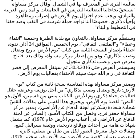
بغالبية القرى غير المعترف بها في الشمال. وقال مركز مساواة
"تستحقّ نجاحاتنا النضالية التدريس في الجامعات والمدارس العربية
والنوادي، ويجب عدم اختزال يوم الأرض في إضراب ومظاهرة
وإحياء ذكرى، خصوصًا أننا نواجه حملة شرسة في النقب وضد حقنا
في التخطيط والبناء".
وسينظّم مركز مساواة، بالتعاون مع بلدية الطيرة وجمعية "انتماء
وعطاء" و"الملتقى الثقافي"، يوم الخميس، الموافق 24 آذار، ندوة،
احتفاءً بإصدار النسخة الثانية من كتاب "يوم الأرض: تاريخ ونضال
ونصب تذكاري"، وهو من إصدار مركز مساواة، وذلك بعد افتتاح
معرض صور ونصب تذكاري متجول
.
وسيستمر العرض حتى 30.3.2016، ثم سينقل المعرض إلى قصر
الثقافة في رام الله حيث سيتم الاحتفاء بفعاليات يوم الأرض.
ويصدر مركز مساواة بهذه المناسبة نسخة ثانية من كتاب "يوم
الأرض: تاريخ ونضال ونصب تذكاري" من أجل توزيعه وعرضه خلال
فعاليات إحياء ذكرى يوم الأرض. الكتاب مبني من قسمين، الأول هو
"النص" لقصة يوم الأرض، ويحتوي هذا القسم على مقالات للقسّ
شحادة شحادة (سكرتير لجنة الدفاع عن الأراضي)، ومدير مركز
مساواة جعفر فرح، وفصل من الكتاب الأسود (الصادر عن لجنة
الدفاع عن الاراضي في أعقاب يوم الأرض عام 1976)، كما يشمل
شهادات هامة من أحداث ووقائع تاريخية، ووثيقة يسرائيل كينغ،
ومقالات حول معرض الصور لكل من طال بن تسفي، كانزة
المعرض، بعنوان "قصة يوم الأرض: يوم الأرض في سخنين 1976-