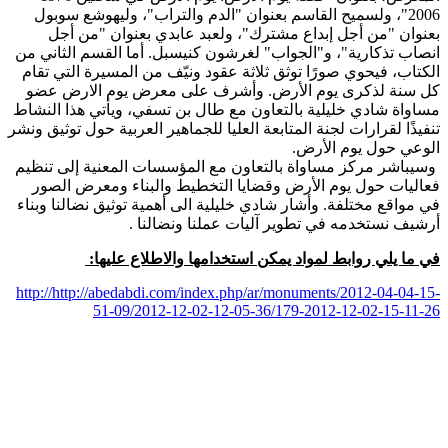
2006"، ولسميح القاسم بعنوان "الدم والتراب"، وليهوشع سوبول
بعنوان "من أجل إبداع مشترك"، ولعبد عابدي بعنوان "من أجل
انصاب تذكارية"، و"الجواب" لغرشون كنيسبل. أما القسم الثاني من
الكتاب، فيحوي صورًا توثق ثلاثة عقود ونيّف من المسيرة التي تقام
كل سنة لذكرى يوم الأرض
.
وأشرف على معرض يوم الارض عضو
مساواة شادي خليلية بالتعاون مع طال بن تسفي، ويأتي هذا النشاط
تنفيذًا لقرارات لجنة المتابعة العليا للجماهير العربية حول توثيق ونشر
الوعي حول يوم الأرض
.
وسيباشر مركز مساواة بالتعاون مع المؤسسات المعنية إلى تنظيم
فعاليات حول يوم الأرض وقضايا التخطيط والبناء ومعرض الصور
في مواقع مختلفة. وأشار شادي خليلية الى أهمية توثيق نضالنا وبناء
أرشيف نستخدمه في تطوير آليات عملنا ونضالنا
.
في ما يلي روابط لمواد يمكن استخدامها والاطلاع عليها:
http://http://abedabdi.com/index.php/ar/monuments/2012-04-04-15-
51-09/2012-12-02-12-05-36/179-2012-12-02-15-11-26