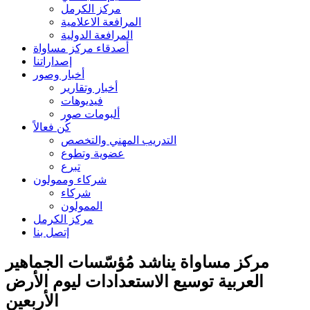
مركز الكرمل
المرافعة الاعلامية
المرافعة الدولية
أصدقاء مركز مساواة
إصداراتنا
أخبار وصور
أخبار وتقارير
فيديوهات
ألبومات صور
كُن فعالاً
التدريب المهني والتخصص
عضوية وتطوع
تبرع
شركاء وممولون
شركاء
الممولون
مركز الكرمل
إتصل بنا
مركز مساواة يناشد مُؤسّسات الجماهير
العربية توسيع الاستعدادات ليوم الأرض
الأربعين