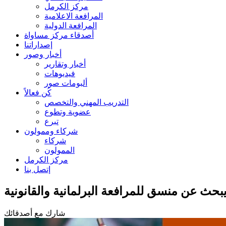
مركز الكرمل
المرافعة الاعلامية
المرافعة الدولية
أصدقاء مركز مساواة
إصداراتنا
أخبار وصور
أخبار وتقارير
فيديوهات
ألبومات صور
كُن فعالاً
التدريب المهني والتخصص
عضوية وتطوع
تبرع
شركاء وممولون
شركاء
الممولون
مركز الكرمل
إتصل بنا
حث عن منسق للمرافعة البرلمانية والقانونية
شارك مع أصدقائك