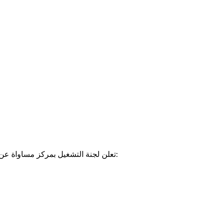
تعلن لجنة التشغيل بمركز مساواة عن فتح باب الترشح لوظيفة منسق/ة برامج المرافعة البرلمانية والقانونية في مركز مساواة. للتفاصيل يمكن متابعة الاعلان المرفق على الرابط: