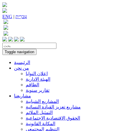
עִברִית
|
ENG
Toggle navigation
الرئيسية
من نحن
اعلان النوايا
الهيئة الادارية
الطاقم
تقارير سنوية
مشاريعنا
المشاريع الشبابية
مشاريع تعزيز القيادة النسائية
التمثيل الملائم
الحقوق الاقتصادية الاجتماعية
المكانة القانونية
التنظيم المجتمعي