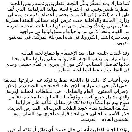
كما شارك وفد مُصَغَّر يمثِّل اللجنة القطرية, برئاسة رئيس اللجنة
القطرية مُضر يونس, في اجتماع لجنة المالية البرلمانية, الذي عُقِدَ
ظهر اليوم (الاثنين) في الكنيست بحضور أعضاء الكنيست وممثلي
وزارتي المالية والداخلية, حيث عرض الوفد مطالب اللجنة القطرية,
بشكل مهني ومُحدَّد وشامل, حتى تتمكن السلطات المحلية العربية
من القيام بالحد الأدنى من واجباتها ومسؤولياتها في مواجهة
ومحاصرة انتشار الكورونا, في هذه المرحلة المركَّبة, في المجتمع
العربي..
وقد عُقِدَت جلسة عمل, بعد الإعتصام واجتماع لجنة المالية
البرلمانية, بين رئيس اللجنة القطرية وممثلي وزارة المالية, بحثا
خلالها تفاصيل المطالب, لكن دون أن يجري أي تقدُّم حقيقي وجدي
في التجاوب مع مَطالب اللجنة القطرية..
وفي أعقاب كل ذلك, فإن اللجنة القطرية تُؤكد على قراراتها السابقة
, حتى الآن, في استمرارها بالإجراءات الاحتجاجية التصعيدية, بإعلان
الإضراب المفتوح – العام والشامل – في السلطات المحلية العربية,
والذي يشمل جميع أقسام ومُؤسَّسات السلطات المحلية, بدءاً من
صباح يوم غدٍ الثلاثاء (2020/05/05), مقابل التأْكيد على قراراتها
السَّابقة المتعلَّقة بعدم عودة الطلاب العرب الى المدارس العربية,
خلال الأسبوع الحالي, حتى اتخاذ قرارات أُخرى بهذا الشأْن، يوم
الخميس القادم – القريب..
وتؤكد اللجنة القطرية أنه في حال حدوث أي تطوّر أو تقدّم أو تغيير