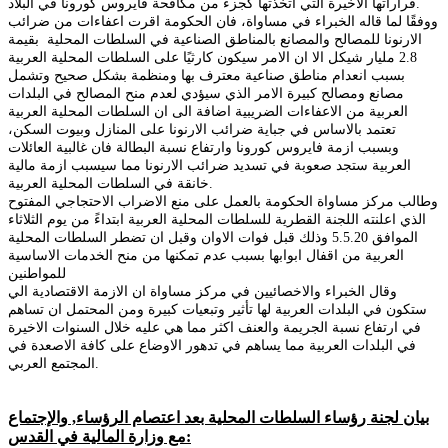
قراراتها الاخيرة التي اتخذتها كجزء من مكافحة فايروس كورونا في البلاد.
ووفقًا لما قاله الخبراء في مساواة، فان الحكومة اقرت اعفاءات من ضرائب
الارنونا للمصالح والمصانع بالمناطق الصناعية في السلطات المحلية بقيمة
2.8 مليار شيكل الا ان الامر سيكون كارثيًا على السلطات المحلية العربية
بسبب انعدام مناطق صناعية معترف بها ومنظمة بشكل صحيح وتشمل
مصانع ومصالح كبيرة الامر الذي سيؤدي لعدم منح المصالح في البلدات
العربية من الاعفاءات الضريبية اضافة الى ان السلطات المحلية العربية
تعتمد بالاساس في جباية ضرائب الارنونا على المنازل وبيوت السكن،
وبسبب ازمة فايروس كورونا وارتفاع نسبة البطالة فان غالبية العائلات
العربية ستجد صعوبة في تسديد ضرائب الارنونا مما سيسبب ازمة مالية
خانقة في السلطات المحلية العربية.
وطالب مركز مساواة الحكومة بالعمل على منع الاضراب الاحتجاجي المفتوح
الذي اعلنته اللجنة القطرية للسلطات المحلية العربية ابتداءً من يوم الثلاثاء
الموافق 5.5.20 وذلك قبل فوات الاوان وقبل ان تضطر السلطات المحلية
العربية من اقفال ابوابها بسبب عدم تمكنها من منح الخدمات الاساسية
للمواطنين
وقال الخبراء والاخصائيين في مركز مساواة ان الازمة الاقتصادية الي
ستكون في البلدات العربية لها تأثير وتبعيات كبيرة ومن المحتمل ان تساهم
في ارتفاع نسبة الجريمة والعنف اكثر مما هي عليه خلال السنوات الاخيرة
في البلدات العربية مما يساهم في تدهور الاوضاع على كافة الاصعدة في
المجتمع العربي.
بيان لجنة رؤساء السلطات المحلية بعد اعتصام الرؤساء, والإجتماع
مع وزارة المالية في القدس: