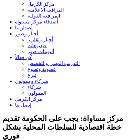
مركز الكرمل
المرافعة الاعلامية
المرافعة الدولية
أصدقاء مركز مساواة
إصداراتنا
أخبار وصور
أخبار وتقارير
فيديوهات
ألبومات صور
كُن فعالاً
التدريب المهني والتخصص
عضوية وتطوع
تبرع
شركاء وممولون
شركاء
الممولون
مركز الكرمل
إتصل بنا
مركز مساواة: يجب على الحكومة تقديم
خطة اقتصادية للسلطات المحلية بشكل
فوري