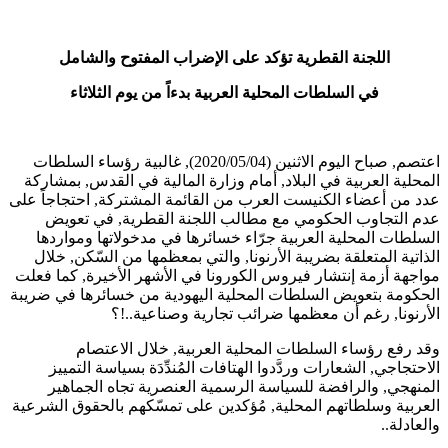
اللجنة القطرية تؤكد على الإضراب المفتوح والشامل
في السلطات المحلية العربية بدءاً من يوم الثلاثاء
اعتصم, صباح اليوم الاثنين (2020/05/04), غالبية رؤساء السلطات
المحلية العربية في البلاد, أمام وزارة المالية في القدس, بمشاركة
عدد من أعضاء الكنيست العرب من القائمة المشتركة, احتجاجاً على
عدم التجاوب الحكومي مع مطالب اللجنة القطرية, في تعويض
السلطات المحلية العربية جرّاء خسائرها في مدخولاتها ومواردها
الذاتية المتعلقة بضريبة الأرنونا, والتي بمعظمها من السّكن, خلال
مواجهة أزمة إنتشار فيروس الكورونا في الأشهر الأخيرة, كما فعلت
الحكومة بتعويض السلطات المحلية اليهودية من خسائرها في ضريبة
الأرنونا, رغم أن معظمها ضرائب تجارية وصناعية..!؟
وقد رفع رؤساء السلطات المحلية العربية, خلال الاعتصام
الاحتجاجي, الشعارات وردَّدوا الهتافات المُندِّدَة بسياسة التمييز
المنهجي, والرافضة للسياسة الرسمية العنصرية تجاه الجماهير
العربية وسلطاتهم المحلية, مُؤكدين على تمسّكهم بالحقوق الشرعية
والعادلة..