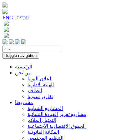
עִברִית
|
ENG
Toggle navigation
الرئيسية
من نحن
اعلان النوايا
الهيئة الادارية
الطاقم
تقارير سنوية
مشاريعنا
المشاريع الشبابية
مشاريع تعزيز القيادة النسائية
التمثيل الملائم
الحقوق الاقتصادية الاجتماعية
المكانة القانونية
التنظيم المجتمعي