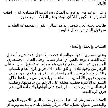
الأولاد.
وعلى الرغم من الوعودات المتكررة والازمة الاقتصادية التي رافقت
انتشار وباء الكورونا الا ان الوعد بدعم الطلاب لم يتحقق.
طالبت لجنة الحي بتوفير الدعم المالي الفوري لمجموعة الطلاب
من قبل البلدية ومفعال هبايس.
الشباب والعمل والنساء
وعلى مستوى الشباب والنساء فحدث بلا خجل. فعدا فريق أطفال
كرة القدم لا يوجد بالحي أي اطار شبابي وحتى العامل الجماهيري
المسؤول عن الشباب تم توقيف عمله ولم يتم تشغيل بديل له على
الرغم من وجود ملاك. واغلق عام 2014 فريق كرة القدم للشباب
والكبار ولم يتم تجديد الميزانية لدعم الفريق. ويقوم ايمن يوسف
بتدريب فريق الأطفال، اما القاعة الرياضية والتي تم بناءها خلال
السنوات الأخيرة فبقيت مغلقة على الرغم من جاهزيتها. وطلبت
لجنة الحي تقديم خدمات الرياضة على أنواعها بالإضافة الى دعم
فرق كرة القدم.
الأستاذ محسن شيباط "نطالب بحق شباب الحي بالتوجيه المهني
والتحضير لسوق العمل. هناك مركز تشغيل بلدي بالمدينة ونريد ان