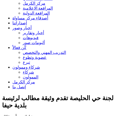
مركز الكرمل
المرافعة الاعلامية
المرافعة الدولية
أصدقاء مركز مساواة
إصداراتنا
أخبار وصور
أخبار وتقارير
فيديوهات
ألبومات صور
كُن فعالاً
التدريب المهني والتخصص
عضوية وتطوع
تبرع
شركاء وممولون
شركاء
الممولون
مركز الكرمل
إتصل بنا
لجنة حي الحليصة تقدم وثيقة مطالب لرئيسة
بلدية حيفا