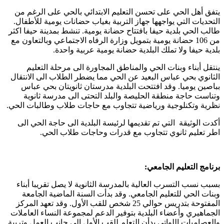
يتفق أهل الحي على تحسن التعليم الابتدائي بالحي على الرغم من
التحديات التي يواجهها جهاز التربية بغياب حضانات يومية للأطفال.
طالب الحي بلدية حيفا بافتتاح حضانة يومية. تنشط بمدينة حيفا اكثر
من 106 حضانة يومية بتمويل وزارة الرفاه الاجتماعي وبالتعاون مع
بلدية حيفا ولا تملك البلدية حضانة يومية عربية واحدة.
ينتقل أبناء وبنات الحي والمناطق المجاورة الى مرحلة التعليم
الثانوي بحي عباس البعيد عن الحي مما يضطر الطلاب الى الانتقال
بباصين يوميا. وقد افتتحت البلدية مدرستان ثانويتان بحي عباس
وتناست حاجة منطقة الحليصة والبلد التحتى الى مدرسة ثانوية
نظرية وتكنلوجية ورياضية تتجاوب مع حاجات طلاب وطالبات الحي.
أكدت الوثيقة التي تم تقديمها لرئيسة البلدية الى حاجة الحي الى
اطر تعليم ثانوي تتجاوب مع قدرات وحاجات طلاب الحي.
برنامج التعليم الجامعي:
بسبب نسب التسرب العالية بالمدرسة الثانوية لا يصل تقريبا أبناء
وبنات الحي للتعليم الجامعي. وقد بدأت السنة الماضية الجامعة
المفتوحة بتدريس حوالي 25 شخص للقب الأول. وقد تعهد المركز
الجماهيري وأعضاء البلدية بتوفير الدعم لمجموعة النساء العاملات
والعصاميات اللواتي بدأن التعلم للقب الأول الى جانب العمل وتربية