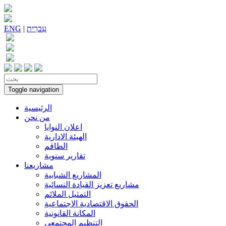
עִברִית
|
ENG
Toggle navigation
الرئيسية
من نحن
اعلان النوايا
الهيئة الادارية
الطاقم
تقارير سنوية
مشاريعنا
المشاريع الشبابية
مشاريع تعزيز القيادة النسائية
التمثيل الملائم
الحقوق الاقتصادية الاجتماعية
المكانة القانونية
التنظيم المجتمعي