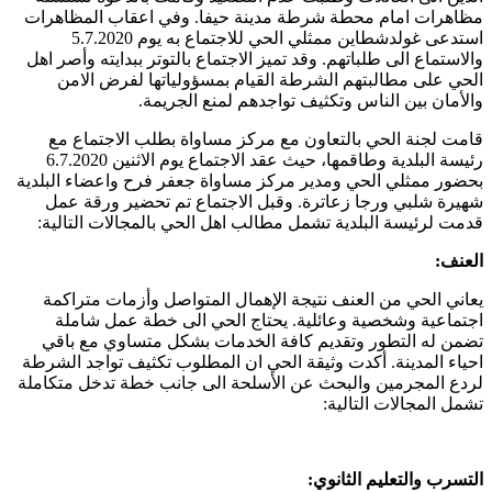
مظاهرات امام محطة شرطة مدينة حيفا. وفي اعقاب المظاهرات
استدعى غولدشطاين ممثلي الحي للاجتماع به يوم 5.7.2020
والاستماع الى طلباتهم. وقد تميز الاجتماع بالتوتر ببدايته وأصر اهل
الحي على مطالبتهم الشرطة القيام بمسؤولياتها لفرض الامن
والأمان بين الناس وتكثيف تواجدهم لمنع الجريمة.
قامت لجنة الحي بالتعاون مع مركز مساواة بطلب الاجتماع مع
رئيسة البلدية وطاقمها، حيث عقد الاجتماع يوم الاثنين 6.7.2020
بحضور ممثلي الحي ومدير مركز مساواة جعفر فرح واعضاء البلدية
شهيرة شلبي ورجا زعاترة. وقبل الاجتماع تم تحضير ورقة عمل
قدمت لرئيسة البلدية تشمل مطالب اهل الحي بالمجالات التالية:
العنف:
يعاني الحي من العنف نتيجة الإهمال المتواصل وأزمات متراكمة
اجتماعية وشخصية وعائلية. يحتاج الحي الى خطة عمل شاملة
تضمن له التطور وتقديم كافة الخدمات بشكل متساوي مع باقي
احياء المدينة. أكدت وثيقة الحي ان المطلوب تكثيف تواجد الشرطة
لردع المجرمين والبحث عن الأسلحة الى جانب خطة تدخل متكاملة
تشمل المجالات التالية:
التسرب والتعليم الثانوي: