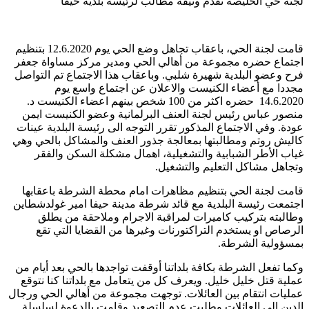
لجنة حي الحليصة تقدم وثيقة مطالب لرئيسة بلدية حيفا
قامت لجنة الحي، باعقاب تجاهل وضع الحي يوم 12.6.2020 بتنظيم
اجتماع حضره مجموعة من أهالي الحي ومدير مركز مساواة جعفر
فرح وعضو البلدية شهيرة شلبي. وباعقاب هذا الاجتماع تم التواصل
مجددا مع أعضاء الكنيست والاعلان عن اجتماع واسع يوم
14.6.2020 حضره اكثر من 100 شخص بينهم اعضاء الكنيست د.
منصور عباس رئيس لجنة العنف البرلمانية وعضو الكنيست ايمن
عودة. وفي الاجتماع المذكور تقرر التوجه الى رئيسة البلدية عينات
كاليش روتم ومطالبتها بمعالجة جذور العنف والمشاكل بالحي وهي
غياب الأطر الشبابية والتشغيلية، اهمال مشكلة السكن والفقر
وتجاهل مشاكل التعليم والتشغيل.
قامت لجنة الحي بتنظيم مظاهرات امام محطة الشرطة باعقابها
اجتمعت رئيسة البلدية مع قائد شرطة مدينة حيفا امير غولدشطاين
وطالبته بتركيب كاميرات لمراقبة الاجرام وملاحقة من يطلق
الرصاص او يستخدم التراكتورنات وغيرها من القضايا التي تقع
بمسؤولية الشرطة.
وكما تفعل الشرطة بكافة بلداتنا أوقفت تواجدها بالحي بعد أيام من
عملية قتل خليل خليل. ويعرف كل من يتعامل مع بلداتنا كنا نتوقع
عمليات انتقام بين العائلات. توجهت مجموعة من أهالي الحي ورجال
الدين الى العائلات وطلبت عدم التصعيد وقامت بالدعوة لسلسلة