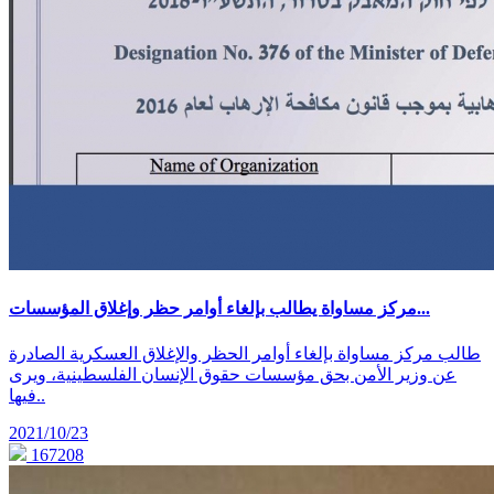
مركز مساواة يطالب بإلغاء أوامر حظر وإغلاق المؤسسات...
طالب مركز مساواة بإلغاء أوامر الحظر والإغلاق العسكرية الصادرة
عن وزير الأمن بحق مؤسسات حقوق الإنسان الفلسطينية، ويرى
فيها..
2021/10/23
167208