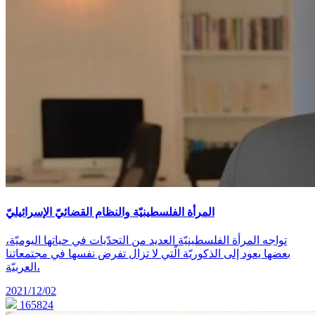
المرأة الفلسطينيّة والنظام القضائيّ الإسرائيليّ
تواجه المرأة الفلسطينيّة العديد من التحدّيات في حياتها اليوميّة،
بعضها يعود إلى الذكوريّة الّتي لا تزال تفرض نفسها في مجتمعاتنا
العربيّة،
2021/12/02
165824