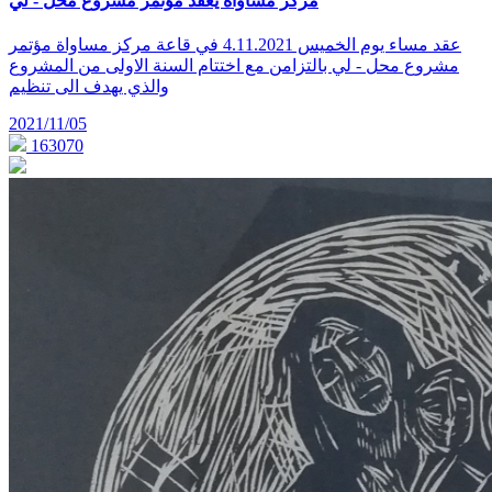
مركز مساواة يعقد مؤتمر مشروع محل - لي
عقد مساء يوم الخميس 4.11.2021 في قاعة مركز مساواة مؤتمر
مشروع محل - لي بالتزامن مع اختتام السنة الاولى من المشروع
والذي يهدف الى تنظيم
2021/11/05
163070