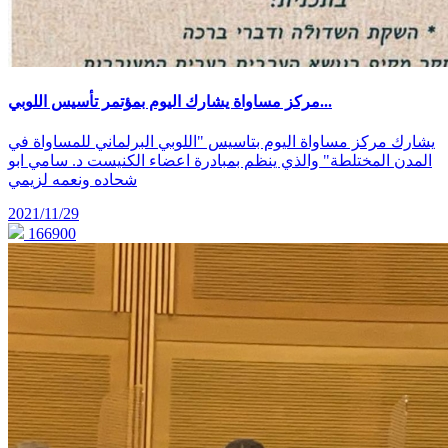
مركز مساواة يشارك اليوم بمؤتمر تأسيس اللوبي...
يشارك مركز مساواة اليوم بتاسيس "اللوبي البرلماني للمساواة في
المدن المختلطة" والذي ينظم بمبادرة اعضاء الكنيست د. سامي ابو
شحاده ونعمه لزيمي
2021/11/29
166900