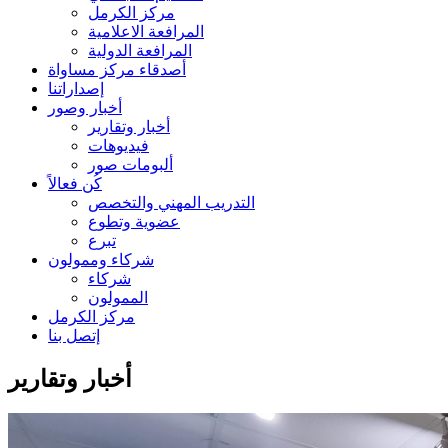
مركز الكرمل
المرافعة الاعلامية
المرافعة الدولية
أصدقاء مركز مساواة
إصداراتنا
أخبار وصور
أخبار وتقارير
فيديوهات
ألبومات صور
كُن فعالاً
التدريب المهني والتخصص
عضوية وتطوع
تبرع
شركاء وممولون
شركاء
الممولون
مركز الكرمل
إتصل بنا
أخبار وتقارير