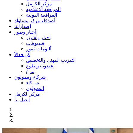
مركز الكرمل
المرافعة الاعلامية
المرافعة الدولية
أصدقاء مركز مساواة
إصداراتنا
أخبار وصور
أخبار وتقارير
فيديوهات
ألبومات صور
كُن فعالاً
التدريب المهني والتخصص
عضوية وتطوع
تبرع
شركاء وممولون
شركاء
الممولون
مركز الكرمل
إتصل بنا