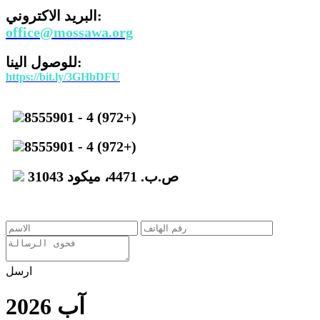
البريد الاكتروني:
office@mossawa.org
للوصول الينا:
https://bit.ly/3GHbDFU
8555901 - 4 (972+)
8555901 - 4 (972+)
ص.ب. 4471، ميكود 31043
ارسل
آب 2026