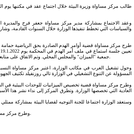
وعقد الاجتماع بمشاركة مدير مركز مساواة جعفر فرح والمديرة ال
والسياسات التي تخطط تنفيذها الوزارة خلال السنوات القادمة، وشار
طرح مركز مساواة قضية أوامر الهدم الصادرة بحق الرياضية حمامة ج
ت
جمعية "الميزان" والمجلس المحلي. وتم الاتفاق على متابعة القضايا المطروحة مع مديرة سلطة الطبيعة والحدائق والنيابة العامة خلال الأسبوع الجاري لمنع المصادقة على أمر الهدم من قبل المحكمة.
المسؤولة عن التنوع التشغيلي في الوزارة تالي روزنفيلد تكثيف الج
وطرح مركز مساواة قضية تخصيص الميزانيات للوحدات البيئية في السل
وستعقد الوزارة اجتماعا للجنة التوجيه لقضايا البيئة بمشاركة ممثل
وطرح مركز مساواة خلال الاجتماع قضية تمديد قانون المواطنة العنصري، وتعهدت الوزيرة ألا تدعم ميرتس اقتراح القانون خلال التصويت عليه في الكنيست.