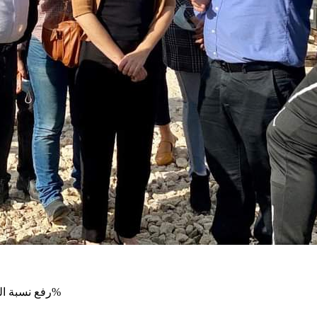
رفع نسبة الموظفين/ات العرب في وزارة البيئة حيث لا تتجاوز النسبة حاليا ال 7%