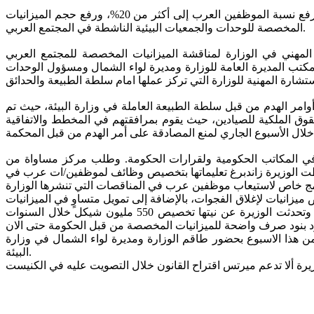
طالب مركز مساواة وزيرة البيئة خلال اجتماع عقد في مكتبها يوم الخميس 10/1/2022 إصدار تراخيص لقرية الصيادين في جسر الزرقاء، ورفع نسبة الموظفين العرب إلى أكثر من 20%، ورفع حجم الميزانيات
المخصصة للوحدات والجمعيات البيئية الناشطة في المجتمع العربي.
لمهني في الوزارة لمناقشة الميزانيات المخصصة للمجتمع العربي
مكتب المديرة العامة للوزارة ومديرة لواء الشمال ومسؤول الوحدات
مر الهدم من قبل سلطة الطبيعة العاملة في وزارة البيئة، حيث تم
ة لقرية الصيادين، والاعتراف بحقوق الملكية للصيادين، حيث يقوم بمرافقتهم في المخطط والاتفاقية
لتي لا تتجاوز ال 7% انتهاكا لقانون التمثيل الملائم للعرب في المكاتب الحكومية ولقرارات الحكومة. وطلب مركز مساواة من
أعطت الوزيرة زاندبرغ تعليماتها بتخصيص وظائف لموظفين/ات عرب في
انيات لإغلاق الفجوات، بالإضافة إلى تمويل متساوٍ في الميزانيات
العادية التي تخصصها الوزارة. وتطرق المركز إلى نداء نشر هذا الأسبوع لدعم الوحدات البيئية، وطلب تغيير معايير الدعم التي أعلن عنها، وتحدثت الوزيرة عن نيتها تخصيص 550 مليون شيكل خلال السنوات
 من هذا الاسبوع بحضور طاقم الوزارة ومديرة لواء الشمال في وزارة
البيئة.