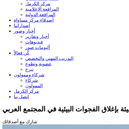
مركز الكرمل
المرافعة الاعلامية
المرافعة الدولية
أصدقاء مركز مساواة
إصداراتنا
أخبار وصور
أخبار وتقارير
فيديوهات
ألبومات صور
كُن فعالاً
التدريب المهني والتخصص
عضوية وتطوع
تبرع
شركاء وممولون
شركاء
الممولون
مركز الكرمل
إتصل بنا
ة بإغلاق الفجوات البيئية في المجتمع العربي
شارك مع أصدقائك