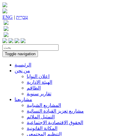
עִברִית
|
ENG
Toggle navigation
الرئيسية
من نحن
اعلان النوايا
الهيئة الادارية
الطاقم
تقارير سنوية
مشاريعنا
المشاريع الشبابية
مشاريع تعزيز القيادة النسائية
التمثيل الملائم
الحقوق الاقتصادية الاجتماعية
المكانة القانونية
التنظيم المجتمعي