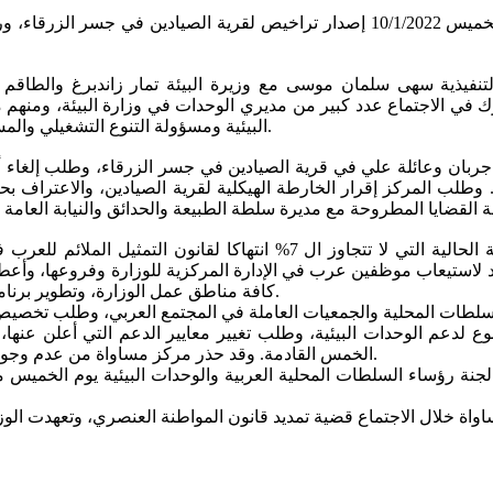
تنفيذية سهى سلمان موسى مع وزيرة البيئة تمار زاندبرغ والطاقم ا
ك في الاجتماع عدد كبير من مديري الوحدات في وزارة البيئة، ومنهم 
البيئية ومسؤولة التنوع التشغيلي والمستشارة المهنية للوزارة التي تركز عملها امام سلطة الطبيعة والحدائق.
ربان وعائلة علي في قرية الصيادين في جسر الزرقاء، وطلب إلغاء أوا
عيين جلسة استماع في ملف أمر الهدم في المحكمة يوم 19.1.2022. وطلب المركز إقرار الخارطة الهيكلي
وحول تشغيل العرب في مكاتب الوزارة، اعتبر مركز مساواة النسبة الحالية ا
هود لاستيعاب موظفين عرب في الإدارة المركزية للوزارة وفروعها، و
كافة مناطق عمل الوزارة، وتطوير برنامج خاص لاستيعاب موظفين عرب في المناقصات التي تنشرها الوزارة.
طات المحلية والجمعيات العاملة في المجتمع العربي، وطلب تخصيص ميز
الخمس القادمة. وقد حذر مركز مساواة من عدم وجود بنود صرف واضحة للميزانيات المخصصة من قبل الحكومة حتى الان.
ي لجنة رؤساء السلطات المحلية العربية والوحدات البيئية يوم الخميس