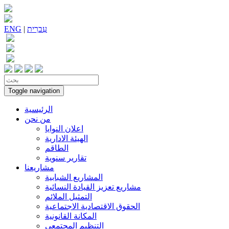
עִברִית
|
ENG
Toggle navigation
الرئيسية
من نحن
اعلان النوايا
الهيئة الادارية
الطاقم
تقارير سنوية
مشاريعنا
المشاريع الشبابية
مشاريع تعزيز القيادة النسائية
التمثيل الملائم
الحقوق الاقتصادية الاجتماعية
المكانة القانونية
التنظيم المجتمعي