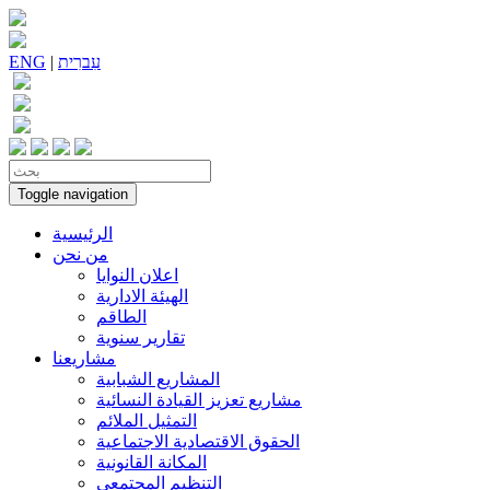
עִברִית
|
ENG
Toggle navigation
الرئيسية
من نحن
اعلان النوايا
الهيئة الادارية
الطاقم
تقارير سنوية
مشاريعنا
المشاريع الشبابية
مشاريع تعزيز القيادة النسائية
التمثيل الملائم
الحقوق الاقتصادية الاجتماعية
المكانة القانونية
التنظيم المجتمعي