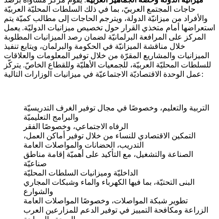
حاجات المجتمع العربيّ، بما في ذلك السلطات المحليّة العربيّة
والأفراد من ميزانيّة الدولة، ويترجم الحاجات إلى مطالب كميّة يتم
استعراضها أمام متخذي القرار حول تخصيص ميزانيات الدوليّة. يعمل
المركز على المرافعة البرلمانيّة لضمان رصد الميزانيات المطلوبة
خلال مناقشة الميزانيّة في الحكومة والبرلمان، ويتابع تنفيذ
الميزانيات والمشاريع المقرّة من خلال توفير المعلومات والعلاقات
للسلطات المحليّة العربيّة، للجمعيات الأهليّة وللقطاع الخاصّ. يتركّز
عمل الوحدة الاقتصاديّة الاجتماعيّة في ميزانيات الوزارات التالية:
التربية والتعليم، وخصوصًا في مجال توفير الغرف التدريسيّة
والبرامج التعليميّة
الرفاه الاجتماعي، وخصوصًا الفقر
التمكين الاقتصادي للنساء من خلال توفير أماكن العمل،
التدريب، الحضانات والمواصلات العامة
الصناعة والتشغيل، مع التأكيد على أهميّة إقامة مناطق
صناعيّة
الداخليّة وميزانيات السلطات المحليّة
البنى التحتيّة، بما فيها الكهرباء والماء وشبكات المجاري
والشوارع
تطوير شبكة المواصلات، وخصوصًا المواصلات العامة
الزراعة ومكافحة التمييز في توفير الدعم للمزارعين العرب