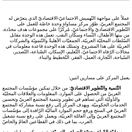
عملاً على مواجهة التّهميش الاجتماعيّ-الاقتصاديّ الذي يتعرّض له
المجتمع العربيّ، طوّر مركز مساواة وحدة خاصّة للعمل على
التّطوير الاقتصاديّ والاجتماعيّ، مُركّزًا على مجموعات هدف محدّدة،
من بينها الأطفال، النّساء وسكّان النقب. تعمل هذه الوحدة مقابل
السّلطات المحليّة العربيّة، الجمعيّات الأهليةّ والتّنمويّة والشركات
العربيّة على هذا المشروع. وتمتلك هذه الوحدة قاعدة معلومات في
مجالات الرّفاه الاجتماعيّ، التّعليم، الإسكان، الصّناعة، التّصدير،
السّياحة، التّجارة، العمل، الفقر، التّخطيط والبناء.
يعمل المركز على مسارين اثنين:
التّنمية والتّطوير الاقتصاديّ
: من خلال تمكين مؤسّسات المجتمع
العربيّ من الحصول على الموارد، المعلومات والعلاقات المحليّة
والدّوليّة التي تساهم في تطوير وتنمية المجتمع العربيّ وتحسين
الخدمات الحكوميّة. ويهدف المركز إلى رفع نسبة مشاركة المجتمع
العربيّ في المنتج ورفع حجم الموارد الماليّة الرّافدة إلى مؤسّسات
المجتمع العربيّ وإلى العائلة العربيّة، ويعمل على رفع نسبة تشغيل
العرب، بما في ذلك في القطاعين العامّ والخاصّ.
ميزانيّة الدّولة وحصّة الجماهير العربيّة
: يقوم مركز مساواة برصد