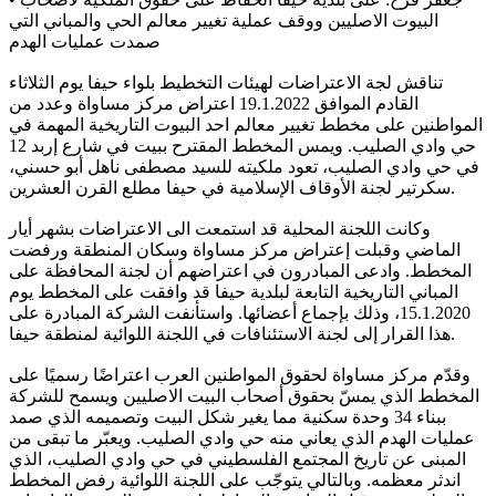
البيوت الاصليين ووقف عملية تغيير معالم الحي والمباني التي
صمدت عمليات الهدم
تناقش لجة الاعتراضات لهيئات التخطيط بلواء حيفا يوم الثلاثاء
القادم الموافق 19.1.2022 اعتراض مركز مساواة وعدد من
المواطنين على مخطط تغيير معالم احد البيوت التاريخية المهمة في
حي وادي الصليب. ويمس المخطط المقترح ببيت في شارع إربد 12
في حي وادي الصليب، تعود ملكيته للسيد مصطفى ناهل أبو حسني،
سكرتير لجنة الأوقاف الإسلامية في حيفا مطلع القرن العشرين.
وكانت اللجنة المحلية قد استمعت الى الاعتراضات بشهر أيار
الماضي وقبلت إعتراض مركز مساواة وسكان المنطقة ورفضت
المخطط. وادعى المبادرون في اعتراضهم أن لجنة المحافظة على
المباني التاريخية التابعة لبلدية حيفا قد وافقت على المخطط يوم
15.1.2020، وذلك بإجماع أعضائها. واستأنفت الشركة المبادرة على
هذا القرار إلى لجنة الاستئنافات في اللجنة اللوائية لمنطقة حيفا.
وقدّم مركز مساواة لحقوق المواطنين العرب اعتراضًا رسميًا على
المخطط الذي يمسّ بحقوق أصحاب البيت الاصليين ويسمح للشركة
ببناء 34 وحدة سكنية مما يغير شكل البيت وتصميمه الذي صمد
عمليات الهدم الذي يعاني منه حي وادي الصليب. ويعبّر ما تبقى من
المبنى عن تاريخ المجتمع الفلسطيني في حي وادي الصليب، الذي
اندثر معظمه. وبالتالي يتوجّب على اللجنة اللوائية رفض المخطط