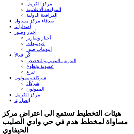
مركز الكرمل
المرافعة الاعلامية
المرافعة الدولية
أصدقاء مركز مساواة
إصداراتنا
أخبار وصور
أخبار وتقارير
فيديوهات
ألبومات صور
كُن فعالاً
التدريب المهني والتخصص
عضوية وتطوع
تبرع
شركاء وممولون
شركاء
الممولون
مركز الكرمل
إتصل بنا
هيئات التخطيط تستمع الى اعتراض مركز
مساواة لمخطط هدم في حي وادي الصليب
الحيفاوي