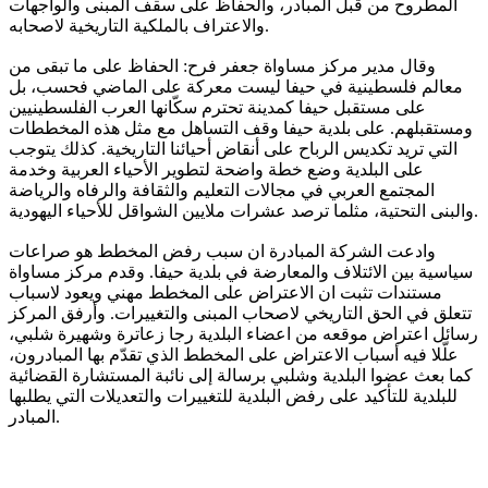
المطروح من قبل المبادر، والحفاظ على سقف المبنى والواجهات
والاعتراف بالملكية التاريخية لاصحابه.
وقال مدير مركز مساواة جعفر فرح: الحفاظ على ما تبقى من
معالم فلسطينية في حيفا ليست معركة على الماضي فحسب، بل
على مستقبل حيفا كمدينة تحترم سكّانها العرب الفلسطينيين
ومستقبلهم. على بلدية حيفا وقف التساهل مع مثل هذه المخططات
التي تريد تكديس الرباح على أنقاض أحيائنا التاريخية. كذلك يتوجب
على البلدية وضع خطة واضحة لتطوير الأحياء العربية وخدمة
المجتمع العربي في مجالات التعليم والثقافة والرفاه والرياضة
والبنى التحتية، مثلما ترصد عشرات ملايين الشواقل للأحياء اليهودية.
وادعت الشركة المبادرة ان سبب رفض المخطط هو صراعات
سياسية بين الائتلاف والمعارضة في بلدية حيفا. وقدم مركز مساواة
مستندات تثبت ان الاعتراض على المخطط مهني ويعود لاسباب
تتعلق في الحق التاريخي لاصحاب المبنى والتغييرات. وأرفق المركز
رسائل اعتراض موقعه من اعضاء البلدية رجا زعاترة وشهيرة شلبي،
علّلا فيه أسباب الاعتراض على المخطط الذي تقدّم بها المبادرون،
كما بعث عضوا البلدية وشلبي برسالة إلى نائبة المستشارة القضائية
للبلدية للتأكيد على رفض البلدية للتغييرات والتعديلات التي يطلبها
المبادر.