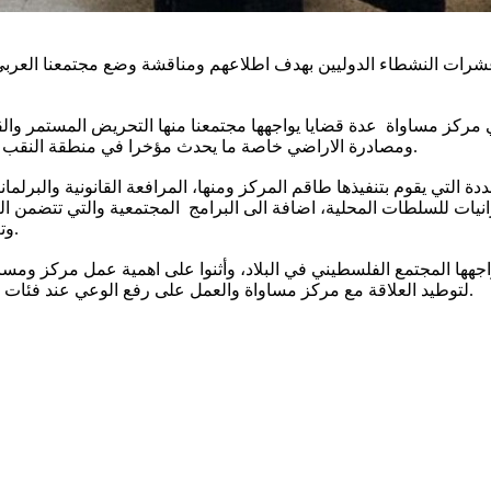
ة يوم امس الخميس الموافق 3/3/2022 لقاءا مع عشرات النشطاء الدوليين بهدف اطلاعهم ومناقش
ركز مساواة عدة قضايا يواجهها مجتمعنا منها التحريض المستمر والقوا
ومصادرة الاراضي خاصة ما يحدث مؤخرا في منطقة النقب ، اضافة الى عنف الشرطة واحداث هبة الكرامة في شهر ايار الماضي.
التي يقوم بتنفيذها طاقم المركز ومنها، المرافعة القانونية والبرلمان
زانيات للسلطات المحلية، اضافة الى البرامج المجتمعية والتي تتضمن 
وتعزيز ودعم هاتين الفئتين ليكونوا حول طاولة صناع القرار في مجتمعنا.
واجهها المجتمع الفلسطيني في البلاد، وأثنوا على اهمية عمل مركز ومس
لتوطيد العلاقة مع مركز مساواة والعمل على رفع الوعي عند فئات مختلفة في بلادهم وإيصال الصورة الكاملة لما يحدث على ارض الواقع.