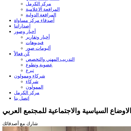
مركز الكرمل
المرافعة الاعلامية
المرافعة الدولية
أصدقاء مركز مساواة
إصداراتنا
أخبار وصور
أخبار وتقارير
فيديوهات
ألبومات صور
كُن فعالاً
التدريب المهني والتخصص
عضوية وتطوع
تبرع
شركاء وممولون
شركاء
الممولون
مركز الكرمل
إتصل بنا
اوضاع السياسية والاجتماعية للمجتمع العربي
شارك مع أصدقائك