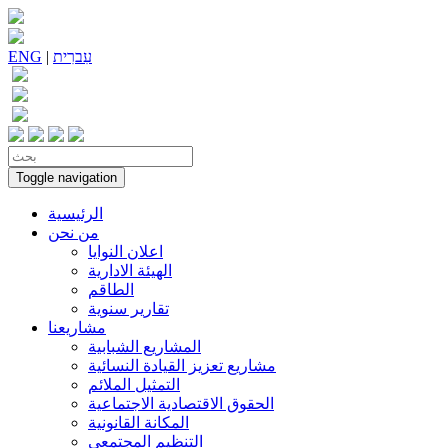
עִברִית
|
ENG
Toggle navigation
الرئيسية
من نحن
اعلان النوايا
الهيئة الادارية
الطاقم
تقارير سنوية
مشاريعنا
المشاريع الشبابية
مشاريع تعزيز القيادة النسائية
التمثيل الملائم
الحقوق الاقتصادية الاجتماعية
المكانة القانونية
التنظيم المجتمعي