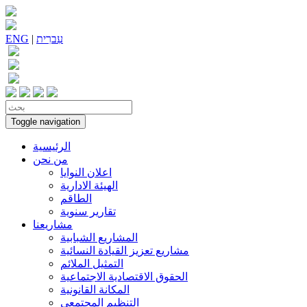
עִברִית
|
ENG
Toggle navigation
الرئيسية
من نحن
اعلان النوايا
الهيئة الادارية
الطاقم
تقارير سنوية
مشاريعنا
المشاريع الشبابية
مشاريع تعزيز القيادة النسائية
التمثيل الملائم
الحقوق الاقتصادية الاجتماعية
المكانة القانونية
التنظيم المجتمعي