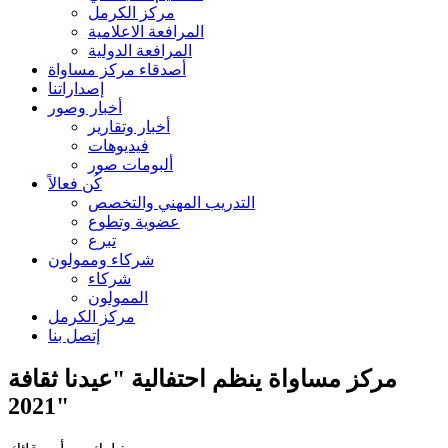
مركز الكرمل
المرافعة الاعلامية
المرافعة الدولية
أصدقاء مركز مساواة
إصداراتنا
أخبار وصور
أخبار وتقارير
فيديوهات
ألبومات صور
كُن فعالاً
التدريب المهني والتخصص
عضوية وتطوع
تبرع
شركاء وممولون
شركاء
الممولون
مركز الكرمل
إتصل بنا
مركز مساواة ينظم احتفالية "عيدنا ثقافة
2021"