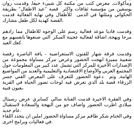
ومأكولات, معرض كتب من مكتبة كل شيىء حيفا, وقدمت روان
يوسفين من مؤسسة ثقافات واكثر قصة "عيد الاطفال" بطريقة
الحكواتي ومثلتها في الدمى للأطفال وفي نهاية الفعالية قدمت
القصة كهدية لكل طفل مشارك.
وقدمت فاديا موعد فعالية رسم على الوجوه للاطفال مما زادهم
مرحا وبهجة, اضاقة لفعالية عجينة السكر التي صنعوها بانفسهم مع
كعك العيد.
وقدمت فرقة شهار للفنون الاستعراضية - يافة الناصرة رقصة
شعبية مميزة ابهجت الحضور
وعرض مركز مساواة مجموعة من
الإصدارات الأخيرة للمركز التي تشمل عدد كبير من المعلومات حول
المجتمع العربي والأوضاع الاقتصادية والتعليمية والعديد من المواضيع
الهامة, وتم دعوة الحضور للتعرف على المعرض الفني جسر
الزرقاء قصة بلد الذي تعرض فيه لوحات تصور الحياة في القرية
بعيون فنية.
وفي الفقرة الاخيرة قدمت الفنانة سالي كسابري عرض رسيتال
ميلادي اطرب الحضور واضاف جو من البهجة والسعادة لاستقبال
عام جديد.
وفي الختام شكر طاقم مركز مساواة الحضور املين ان يتجدد اللقاء
في فعاليات وبرامج اخرى.