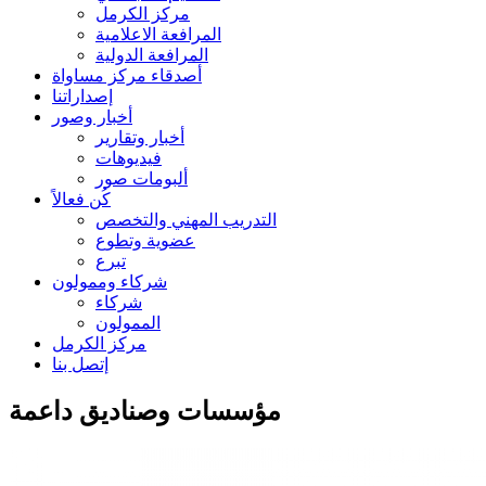
مركز الكرمل
المرافعة الاعلامية
المرافعة الدولية
أصدقاء مركز مساواة
إصداراتنا
أخبار وصور
أخبار وتقارير
فيديوهات
ألبومات صور
كُن فعالاً
التدريب المهني والتخصص
عضوية وتطوع
تبرع
شركاء وممولون
شركاء
الممولون
مركز الكرمل
إتصل بنا
مؤسسات وصناديق داعمة