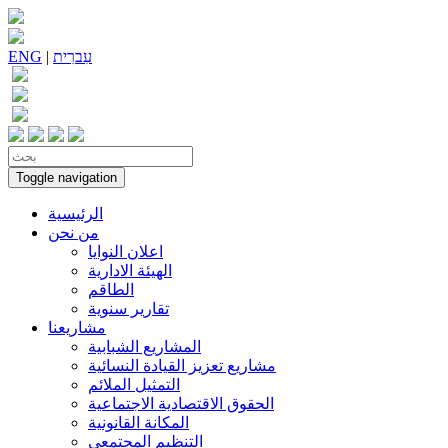
עִברִית
|
ENG
Toggle navigation
الرئيسية
من نحن
اعلان النوايا
الهيئة الادارية
الطاقم
تقارير سنوية
مشاريعنا
المشاريع الشبابية
مشاريع تعزيز القيادة النسائية
التمثيل الملائم
الحقوق الاقتصادية الاجتماعية
المكانة القانونية
التنظيم المجتمعي