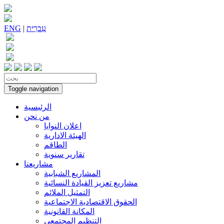
עִברִית
|
ENG
Toggle navigation
الرئيسية
من نحن
اعلان النوايا
الهيئة الادارية
الطاقم
تقارير سنوية
مشاريعنا
المشاريع الشبابية
مشاريع تعزيز القيادة النسائية
التمثيل الملائم
الحقوق الاقتصادية الاجتماعية
المكانة القانونية
التنظيم المجتمعي