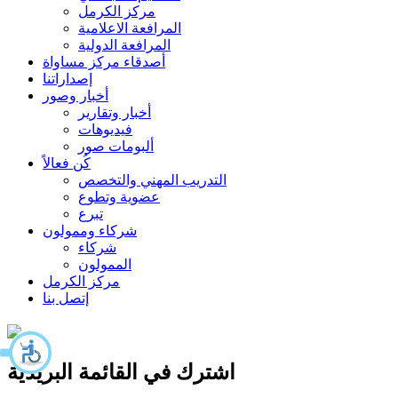
مركز الكرمل
المرافعة الاعلامية
المرافعة الدولية
أصدقاء مركز مساواة
إصداراتنا
أخبار وصور
أخبار وتقارير
فيديوهات
ألبومات صور
كُن فعالاً
التدريب المهني والتخصص
عضوية وتطوع
تبرع
شركاء وممولون
شركاء
الممولون
مركز الكرمل
إتصل بنا
اشترك في القائمة البريدية