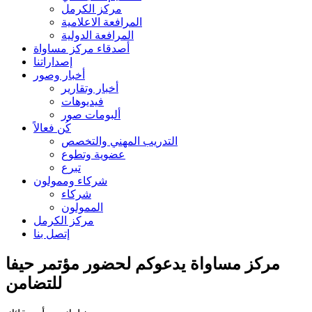
مركز الكرمل
المرافعة الاعلامية
المرافعة الدولية
أصدقاء مركز مساواة
إصداراتنا
أخبار وصور
أخبار وتقارير
فيديوهات
ألبومات صور
كُن فعالاً
التدريب المهني والتخصص
عضوية وتطوع
تبرع
شركاء وممولون
شركاء
الممولون
مركز الكرمل
إتصل بنا
مركز مساواة يدعوكم لحضور مؤتمر حيفا
للتضامن