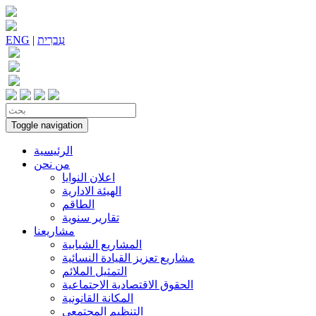
עִברִית
|
ENG
Toggle navigation
الرئيسية
من نحن
اعلان النوايا
الهيئة الادارية
الطاقم
تقارير سنوية
مشاريعنا
المشاريع الشبابية
مشاريع تعزيز القيادة النسائية
التمثيل الملائم
الحقوق الاقتصادية الاجتماعية
المكانة القانونية
التنظيم المجتمعي