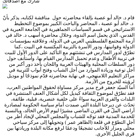
شارك مع أصدقائك
قام د. خالد أبو عصبة بإلقاء محاضرته حول مناقشة لكتابه، يذكر بأنّ
د. خالد أبو عصبة ، المحاضر والباحث الكبير بموضوع التخطيط
الاستراتيجي في قسم السياسات الجماهيرية في الجامعة العبرية في
القدس، الذي يحمل اسم الندوة، وخلال محاضرة أسهب د. خالد في
أزمة المجتمع الفلسطيني العربي في الدولة، وعلاقته بمؤسسات
الدولة وقوانينها، ودور الأسرة بالتربية المكتسبة في البيت ،كما
تطرّق لدور المدارس في تنشئتهم مع التأكيد على الدور الأول للبيت
في تربية الأطفال وعدم تحميل المدارس القيام بها، واستأنف حول
دور السلطات المحلية والهيئات العربية واللجان بأخذ دور أكبر من
أجل توعية وزيادة الموارد من أجل الشباب وفتح أبواب للتربية في
مراكز التعليم اللامنهجي، في نهاية محاضرته قدّم نموذجًا أو موديل
لرؤيته للخروج من الأزمة.
أما السيّد جعفر فرح مدير مركز مساواة لحقوق المواطنين العرب،
فقد تطرّق لموضوع الثقافة كبديل لكل أشكال العنف المنتشرة في
البلدات والقرى العربية سواءً على خلفية عنصرية، قبلية، طائفة،
تحدّث عن ديرحنا البلدة التي صمدت أمام سياسة الحكومة لمصادرة
أراضي الملّ في القرن الماضي مشيرًا ليوم الأرض الخالد، وبالنسبة
للخدمة المدنية فقد توجّه للشباب والمجلس المحلي لإيجاد أطر من
أجل التطوّع في قلعة (الظاهر عمر ) وتحويلها إلى مركز سياحي
محلّي ومزار للأجانب تشجيعًا ودعمًا لرفع مكانة البلدة وريادتها بين
قرى الجليل الأخرى.