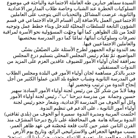
السيدة سماهر جبارين طه العاملة الاجتماعية والباحثة في موضوع
السلوكيات الخطرة عند الشباب وخاصة طلاب المدارس الاعدادية
والثانوية، عرضت المشاكل والتحديات التي يتوجب على العاملين
الاجتماعيين العمل بالاضافة إلى أقسام الرفاه الاجتماعي في قسم
الشؤون التابعة للسلطات المحليّة للتدخل وبناء خطط عمل وتوجيه
للجدّ من تلك الظواهر، كما أنها وجهّت المسؤولية نحو الأسرة لمراقبة
تصرفات وسلوكيات أبنائها، تمامًا كما دور المدرسة بمختصيها
والعاملين الاجتماعيين فيها.
بعد الندوة توجّه الجمهور لطرح الأسئلة على الضيْفيْن بشتّى
المواضيع، ثمّ تقدّم رئيس المجلس المحلي بتسليم درع المجلس
بمرافقة لجان أولياء الأمور للضيوف عاقدين العزم على المزيد من
الندوات المستقبلي
جدير بالذكر مساهمة لجان أولياء الأمور في البلدة ومجلس الطلاب
في المدرسة الثانوية وشباب خطوة بلد الذين عملوا الكثير من أجل
إنجاح الندوة من ترتيب وتحضير لها.
وهنا لابدّ من شكر كلّ من رئيس لجنة أولياء الأمور السادة: سهير
حسين وجمانة من مدرسة ديرحنا "ب"، رئيس لجنة أولياء الأمور
وائل أبو الحوف من المدرسة الإعدادية، وشعار حجو رئيس لجنة
أولياء أمور الثانوية ، على الدعم في تنظيم الندوة.
اختُتمت المربية ومديرة الندوة سميرة أبو الحوف من (بلدي ثقافتي)
الندوة برسالة هامة هي المحافظة على تاريخ ديرحنا المشرّف منذ
القرن الثامن عشر حين كانت قلعة مُحصّنة في عهد ظاهر العمر،
بسبب موقعها الجغرافي والاستراتيجي الرائع، وتاريخ يوم الأرض
الخالد، مع العهد على تعميق الانتماء، وتجذير حبّ بلدنا التي تستحقّ