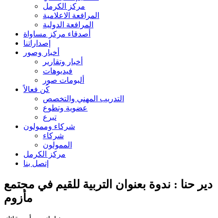
مركز الكرمل
المرافعة الاعلامية
المرافعة الدولية
أصدقاء مركز مساواة
إصداراتنا
أخبار وصور
أخبار وتقارير
فيديوهات
ألبومات صور
كُن فعالاً
التدريب المهني والتخصص
عضوية وتطوع
تبرع
شركاء وممولون
شركاء
الممولون
مركز الكرمل
إتصل بنا
دير حنا : ندوة بعنوان التربية للقيم في مجتمع
مأزوم