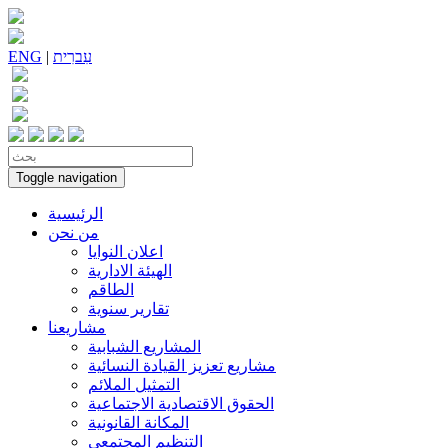
עִברִית
|
ENG
Toggle navigation
الرئيسية
من نحن
اعلان النوايا
الهيئة الادارية
الطاقم
تقارير سنوية
مشاريعنا
المشاريع الشبابية
مشاريع تعزيز القيادة النسائية
التمثيل الملائم
الحقوق الاقتصادية الاجتماعية
المكانة القانونية
التنظيم المجتمعي