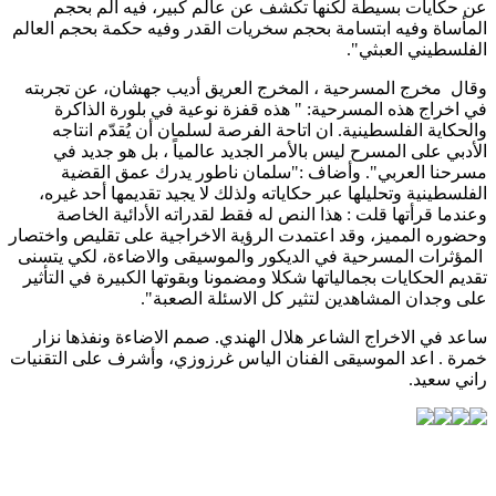
عن حكايات بسيطة لكنها تكشف عن عالم كبير، فيه ألم بحجم
المأساة وفيه ابتسامة بحجم سخريات القدر وفيه حكمة بحجم العالم
الفلسطيني العبثي".
وقال مخرج المسرحية ، المخرج العريق أديب جهشان، عن تجربته
في اخراج هذه المسرحية: " هذه قفزة نوعية في بلورة الذاكرة
والحكاية الفلسطينية. ان اتاحة الفرصة لسلمان أن يُقدّم انتاجه
الأدبي على المسرح ليس بالأمر الجديد عالمياً ، بل هو جديد في
مسرحنا العربي". وأضاف :"سلمان ناطور يدرك عمق القضية
الفلسطينية وتحليلها عبر حكاياته ولذلك لا يجيد تقديمها أحد غيره،
وعندما قرأتها قلت : هذا النص له فقط لقدراته الأدائية الخاصة
وحضوره المميز، وقد اعتمدت الرؤية الاخراجية على تقليص واختصار
المؤثرات المسرحية في الديكور والموسيقى والاضاءة، لكي يتسنى
تقديم الحكايات بجمالياتها شكلا ومضمونا وبقوتها الكبيرة في التأثير
على وجدان المشاهدين لتثير كل الاسئلة الصعبة".
ساعد في الاخراج الشاعر هلال الهندي. صمم الاضاءة ونفذها نزار
خمرة . اعد الموسيقى الفنان الياس غرزوزي، وأشرف على التقنيات
راني سعيد.