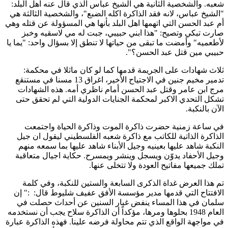
شعبه. والشخصية الثانية هي الشيخ عباس الذي قال عنه اهل البلد:
"الشيخ عباس، لانه فقد الذاكرة اكله الضبع"، والشخصية الثالثة هي
أم عبد الحسن التي اتهمها اهل البلد بأنها هي المسؤولة عن قتله وهي
صارت تبكي وتصيح: "هذا ابني حبيبي، جبت له مي لاسقيه وخبز
لأطعميه" وأمضت ما تبقى من حياتها لا تنطق إلا بسؤال واحد: "يما يا
حبيبي مين قتل عبد الحسن؟".
ثلاث شهادات على الجريمة قدمها كما لو كان ماثلا في محكمة:
تدمير مخيم جنين في الاجتياح الأخير، اغراق 13 مسنا في مستنقع
مرج ابن عامر وقتل عبد الحسن أمام ناظري أمه. هذه الشهادات
تشكل التحدي الاكبر لمحكمة الجنايات الدولية التي لم تحقق حتى
الآن بالنكبة.
في ساعة زمنية حضرت ذاكرة الموت وذاكرة الحياة واجتمعت
الذاكرة الذاتية للكاتب مع ذاكرة شعبه الفلسطيني ليقول ان جيل
النكبة شاهد عليها بعينيه وجيل الأبناء شاهد عليها بما سمعه منهم
وجيل الأحفاد يدوّن ويسجل وينشر ويمسرح. حكاية اجيال متعاقبة
تملك جميعها مفاتيح العودة ولا تتخلى عنها.
تم هذا العرض غداة الذكرى السابعة والستين للنكبة، وفي كلمة
الافتتاح التي قدمها مدير مؤسسة الأفق عفيف شليوط قال: :" إن
سلمان في هذا المساء ينفض غبار السنين عن أحداث حصلت في
العام 1948 بحلوها ومرها، مؤكداً أن الذاكرة سلاح يجب أن نستخدمه
في مواجهة الواقع الذي تتم محاولة فرضه علينا. فهذه الذاكرة عبارة