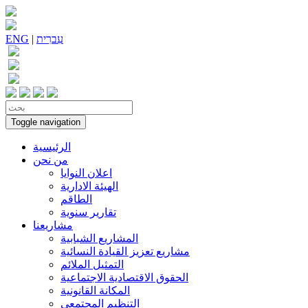
עִברִית
|
ENG
Toggle navigation
الرئيسية
من نحن
اعلان النوايا
الهيئة الادارية
الطاقم
تقارير سنوية
مشاريعنا
المشاريع الشبابية
مشاريع تعزيز القيادة النسائية
التمثيل الملائم
الحقوق الاقتصادية الاجتماعية
المكانة القانونية
التنظيم المجتمعي