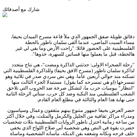
شارك مع أصدقائك
دقائق طويلة صفق الجمهور الذي ملأ قاعة مسرح الميدان بحيفا،
مساء السبت الماضي، عندما ألقى سلمان ناطور بالحطة
الفلسطينية على الحضور قائلا: "راحت الأرض وما بقي لي غير
هالحطة، قبل ما يعملوا منها فساتين للسهرة، خذوها".
"رحلة الصحراء الاولى: حدثتني الذاكرة ومضت"، هي نتاج متجدد
لذاكرة سلمان ناطور (مسرح الافق بحيفا) وللذاكرة الفلسطينية التي
تسكنه منذ حوالي أربعين عاما. وهي نص سردي صدر في ثلاثية وهو
تمسرحها (او هي تمسرحه كما يقول) مستبدلا الجزء الثالث منها
"انتظار" بيوميات حرب ما، لتشكل صرخة ضد الحروب التي تلاحق
الشعب الفلسطيني منذ النكبة وضد كل حرب. ستأتي الرحلة الثانية
حتى نهاية هذا العام والثالثة في مطلع العام القادم.
حضر العرض بحيفا جمهور متنوع بينهم مثقفون وعمال وسياسيون
ومدراء مراكز ثقافية من الجليل والكرمل والمثلث، وفي خلال أكثر
من ساعة زمانية اختزل ناطور الروايات الفلسطينية بثلاث شخصيات
حضرت بقوة في النص وهي شخصية أبي صلاح اللواح الذي يخفي
خلف فرحه ونكاته وشغفه بفن الدبكة، مأساته الشخصية وماساة