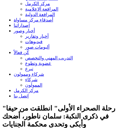
مركز الكرمل
المرافعة الاعلامية
المرافعة الدولية
أصدقاء مركز مساواة
إصداراتنا
أخبار وصور
أخبار وتقارير
فيديوهات
ألبومات صور
كُن فعالاً
التدريب المهني والتخصص
عضوية وتطوع
تبرع
شركاء وممولون
شركاء
الممولون
مركز الكرمل
إتصل بنا
"رحلة الصحراء الأولى" انطلقت من حيفا
في ذكرى النكبة: سلمان ناطور، أضحك
وأبكى وتحدى محكمة الجنايات