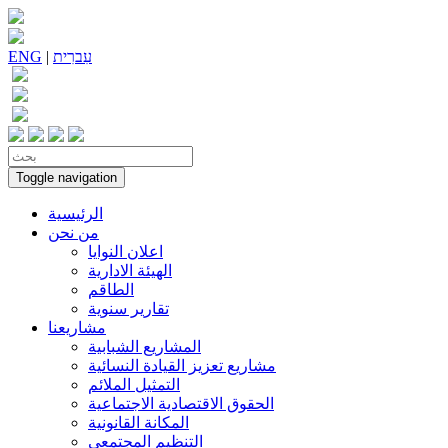
עִברִית
|
ENG
Toggle navigation
الرئيسية
من نحن
اعلان النوايا
الهيئة الادارية
الطاقم
تقارير سنوية
مشاريعنا
المشاريع الشبابية
مشاريع تعزيز القيادة النسائية
التمثيل الملائم
الحقوق الاقتصادية الاجتماعية
المكانة القانونية
التنظيم المجتمعي