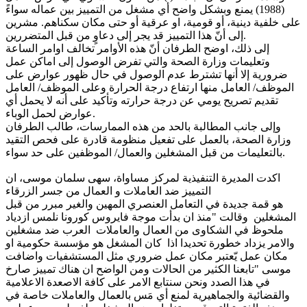
(1988) يمنع وبشكل واضح أي مشغل من التمييز بين عماله سواءً
على خلفية دينية، أو قومية، او عرقية أو حتى مكان سكناهم. مشرين
إلى أنّ هذا التمييز قد يجر إلى دعاوٍ من قبل المتضررين.
إلى ذلك، اوضح الطرفان أنّ هذه الأوامر تخالف اوامر الساعة
وتعليمات وزارة الصحة والتي تفرض الوصول إلى اماكن عمل
ضرورية إلا أنها تشترط عدم الوصول في حال ظهور عوارض على
الموظف/ العامل منها ارتفاع درجة الحرارة وعلى الموظف/ العامل
تقديم تصريح يومي عن درجة حرارته وتأكيد على أنه لا يحمل أي
عوارض لحمل الوباء.
وإلى جانب المطالبة بالحد من هذه الممارسات، طالب الطرفان
وزارة الصحة، بالعمل على تفعيل منظومة قادرة على فحص التقيد
بالتعليمات من قبل المشغلين والعمال/ الموظفين على حد سواء.
اكدت المديرة التنفيذية لمركز مساواة، سهى سلمان موسى، ان
التمييز ضد العاملات و العمال من جسر الزرقاء
هو قمة جديدة في التعامل العنصري المهين والغير مبرر من قبل
المشغلين وقالت "منذ ان بدأت موجة فايروس كورونا نلمس ازدياد
ملحوظ في الشكاوى من العمال والعاملات العرب ضد مشغلين
والامر يزداد خطورة تحديدا اذا كان المشغل هو مؤسسة حكومية او
مكان عمل يّعتبر مكان عمل ضروري مثل المستشفيات واضافت
موسى "تابعنا الكثير من الحالات ومن الواضح ان هناك تمييز صارخ
في هذا الصدد ونحن سنتابع الامر على كافة الاصعدة الاعلامية
والقضائية والجماهيرية لمنع أي مَس بالعمال والعاملات خاصة في