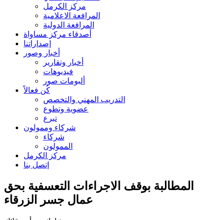
مركز الكرمل
المرافعة الاعلامية
المرافعة الدولية
أصدقاء مركز مساواة
إصداراتنا
أخبار وصور
أخبار وتقارير
فيديوهات
ألبومات صور
كُن فعالاً
التدريب المهني والتخصص
عضوية وتطوع
تبرع
شركاء وممولون
شركاء
الممولون
مركز الكرمل
إتصل بنا
المطالبة بوقف الاجراءات التعسفية بحق
عمال جسر الزرقاء