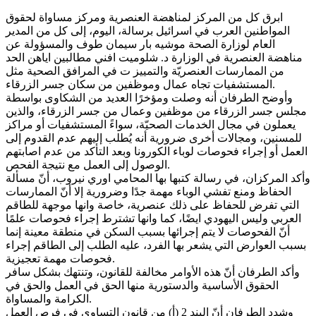
ابرق كل من المركز لمناهضة العنصرية ومركز مساواة لحقوق
المواطنين العرب في اسرائيل برسالة، اليوم، إلى كل من المدير
العام لوزارة الصحة موشيه بار سيمان طوف والمسؤولة عن
مناهضة العنصرية في الوزارة د. شلوميت افني مطالبين اياهن الحد
من الممارسات العنصريّة والتمييز ت في المرافق الصحية مثل
المستشفيات تجاه عمال وموظفين من سكان جسر الزرقاء.
وأوضح الطرفان أنه وصلت ومؤخرًا العديد من الشكاوى بواسطة
مجلس جسر الزرقاء من موظفين وعمال من جسر الزرقاء، والذين
يعملون في مجال الخدمات الصحيّة، سواءً المستشفيات أو مراكز
للمسنين، ومجالات أخرى ضرورية أنه يُطلب إليهم عدم القدوم إلى
العمل أو إجراء فحوصات لوباء الكورونا وبعد التأكد من عدم اصابتهم
الوصول إلى العمل مع نتيجة الفحص.
وأكد المركزان، في رسالة كتبها بها المحامي اوري نيروب، أنّ مسألة
الحفاظ ومنع تفشي الوباء مهمة جدًا وضرورية إلا أنّ الممارسات
التي تفرض للحفاظ على ذلك عنصرية، خاصة وانها موجهة للطاقم
العربي وليس اليهودي ايضًا، كما وانها تشترط إجراء فحوصات علمًا
أنّ الفحوصات لا يتم إجرائها بسبب السكن في منطقة معينة إنما
بسبب العوارض التي يشعر بها الفرد، عليه الطلب إلى الطاقم إجراء
فحوصات مهمة تعجيزية.
وأكد الطرفان أنّ هذه الأوامر مخالفة للقانون، وتنتهك بشكل سافر
الحقوق الأساسية والدستورية منها الحق في العمل والحق في
الكرامة والمساواة.
وشدد الطرفان أنّ البند 2 (أ) من قانون التساوي في فرص العمل