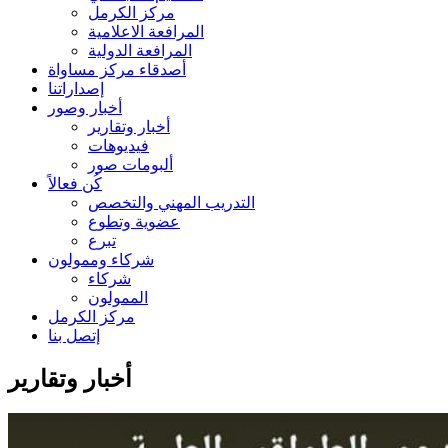
مركز الكرمل
المرافعة الاعلامية
المرافعة الدولية
أصدقاء مركز مساواة
إصداراتنا
أخبار وصور
أخبار وتقارير
فيديوهات
ألبومات صور
كُن فعالاً
التدريب المهني والتخصص
عضوية وتطوع
تبرع
شركاء وممولون
شركاء
الممولون
مركز الكرمل
إتصل بنا
أخبار وتقارير