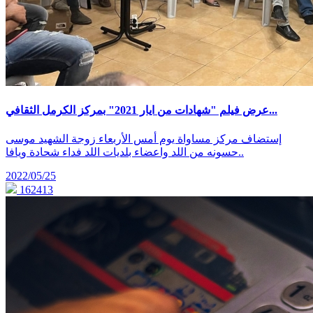
عرض فيلم "شهادات من ايار 2021" بمركز الكرمل الثقافي...
إستضاف مركز مساواة يوم أمس الأربعاء زوجة الشهيد موسى
حسونه من اللد واعضاء بلديات اللد فداء شحادة ويافا..
2022/05/25
162413