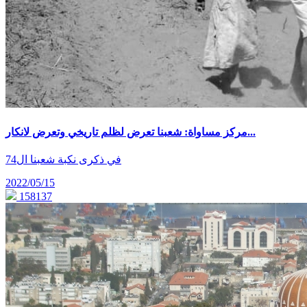
مركز مساواة: شعبنا تعرض لظلم تاريخي وتعرض لانكار...
في ذكرى نكبة شعبنا ال74
2022/05/15
158137