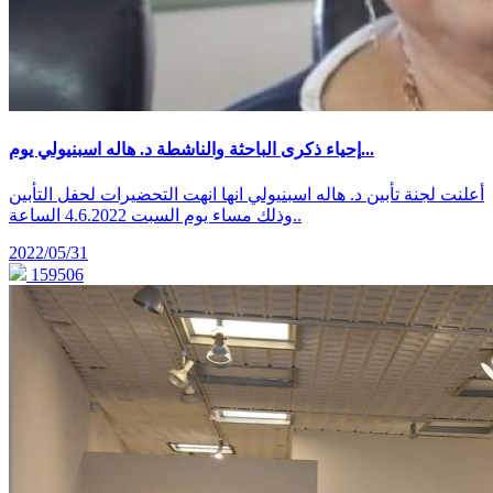
إحياء ذكرى الباحثة والناشطة د. هاله اسبنيولي يوم...
أعلنت لجنة تأبين د. هاله اسبنيولي انها انهت التحضيرات لحفل التأبين
وذلك مساء يوم السبت 4.6.2022 الساعة..
2022/05/31
159506