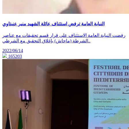
النيابة العامة ترفض استئناف عائلة الشهيد منير عنبتاوي
رفضت النيابة العامة الاستئناف على قرار قسم تحقيقات مع عناصر
الشرطة (ماحاش) بإغلاق التحقيق مع الشرطي..
2022/06/14
165203