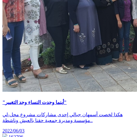
"أينما وجدت النساء وجد التغيير"
هكذا لخصت أسمهان جبالي إحدى مشاركات مشروع محل-لي
مؤسسة ومديرة جمعية حقنا بالعيش وناشطة..
2022/06/03
162706