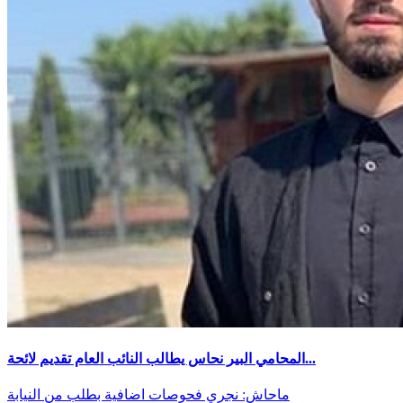
المحامي البير نحاس يطالب النائب العام تقديم لائحة...
ماحاش: نجري فحوصات اضافية بطلب من النيابة