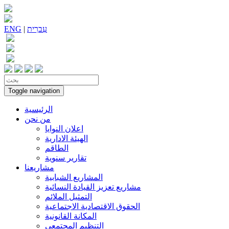
עִברִית
|
ENG
Toggle navigation
الرئيسية
من نحن
اعلان النوايا
الهيئة الادارية
الطاقم
تقارير سنوية
مشاريعنا
المشاريع الشبابية
مشاريع تعزيز القيادة النسائية
التمثيل الملائم
الحقوق الاقتصادية الاجتماعية
المكانة القانونية
التنظيم المجتمعي