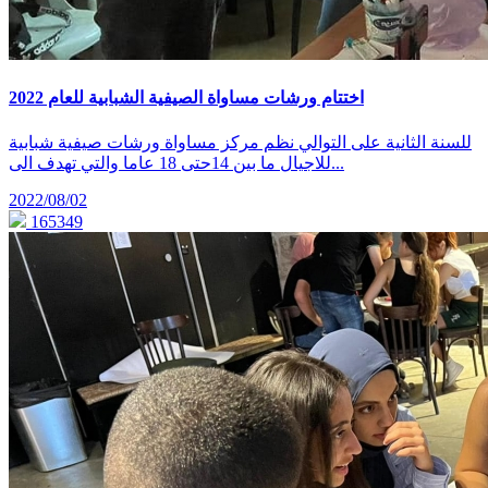
اختتام ورشات مساواة الصيفية الشبابية للعام 2022
للسنة الثانية على التوالي نظم مركز مساواة ورشات صيفية شبابية
للاجيال ما بين 14حتى 18 عاما والتي تهدف الى...
2022/08/02
165349