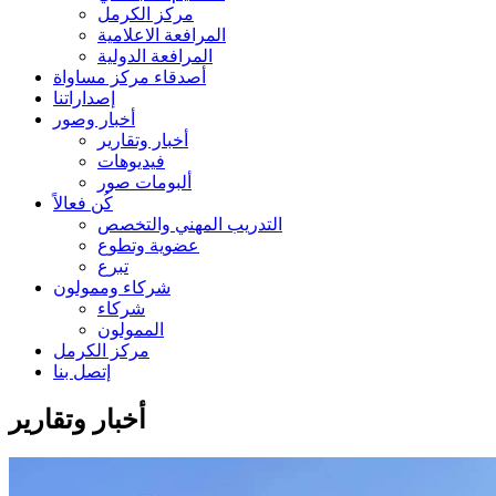
مركز الكرمل
المرافعة الاعلامية
المرافعة الدولية
أصدقاء مركز مساواة
إصداراتنا
أخبار وصور
أخبار وتقارير
فيديوهات
ألبومات صور
كُن فعالاً
التدريب المهني والتخصص
عضوية وتطوع
تبرع
شركاء وممولون
شركاء
الممولون
مركز الكرمل
إتصل بنا
أخبار وتقارير