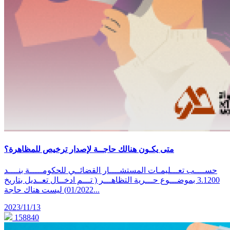
متى يكـون هنالك حاجــة لإصدار ترخيص للمظاهرة؟
حســــب تعـــليمـات المستشــــار القضائــي للحكومـــــة بنــــد
3.1200 بموضـــوع حـــرية التظاهـــر ( تـــم ادخــال تعــديل بتاريخ
01/2022) ليست هناك حاجة...
2023/11/13
158840