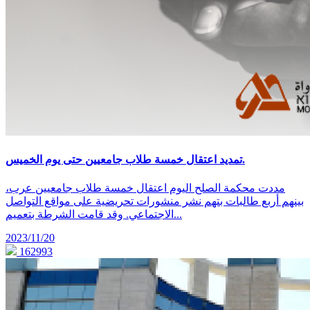
تمديد اعتقال خمسة طلاب جامعيين حتى يوم الخميس.
مددت محكمة الصلح اليوم اعتقال خمسة طلاب جامعيين عرب،
بينهم أربع طالبات بتهم نشر منشورات تحريضية على مواقع التواصل
الاجتماعي. وقد قامت الشرطة بتعميم...
2023/11/20
162993