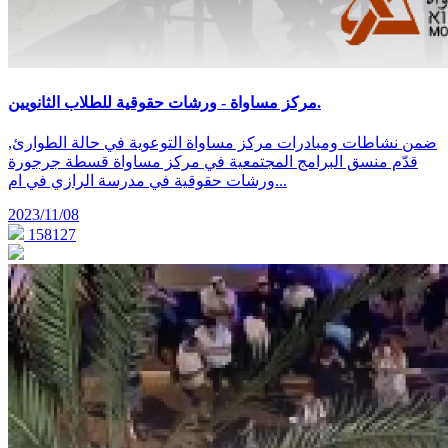
مركز مساواة - ورشات حقوقية للطلاب الثانويين.
ضمن نشاطات ومبادرات مركز مساواة التوعوية في حالة الطوارئ,
قدّم منسق البرامج المجتمعية في مركز مساواة قسطة جرجورة
ورشات حقوقية في مدرسة الرازي في ام...
2023/11/08
158127