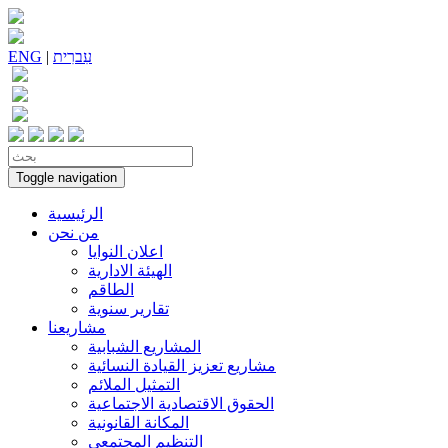
עִברִית
|
ENG
Toggle navigation
الرئيسية
من نحن
اعلان النوايا
الهيئة الادارية
الطاقم
تقارير سنوية
مشاريعنا
المشاريع الشبابية
مشاريع تعزيز القيادة النسائية
التمثيل الملائم
الحقوق الاقتصادية الاجتماعية
المكانة القانونية
التنظيم المجتمعي