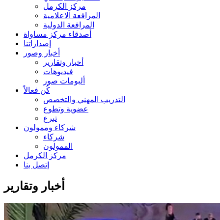
مركز الكرمل
المرافعة الاعلامية
المرافعة الدولية
أصدقاء مركز مساواة
إصداراتنا
أخبار وصور
أخبار وتقارير
فيديوهات
ألبومات صور
كُن فعالاً
التدريب المهني والتخصص
عضوية وتطوع
تبرع
شركاء وممولون
شركاء
الممولون
مركز الكرمل
إتصل بنا
أخبار وتقارير