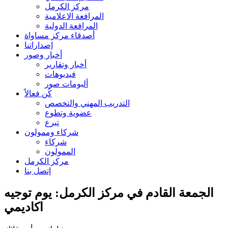
مركز الكرمل
المرافعة الاعلامية
المرافعة الدولية
أصدقاء مركز مساواة
إصداراتنا
أخبار وصور
أخبار وتقارير
فيديوهات
ألبومات صور
كُن فعالاً
التدريب المهني والتخصص
عضوية وتطوع
تبرع
شركاء وممولون
شركاء
الممولون
مركز الكرمل
إتصل بنا
الجمعة القادم في مركز الكرمل: يوم توجيه
اكاديمي