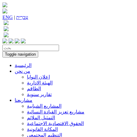
עִברִית
|
ENG
Toggle navigation
الرئيسية
من نحن
اعلان النوايا
الهيئة الادارية
الطاقم
تقارير سنوية
مشاريعنا
المشاريع الشبابية
مشاريع تعزيز القيادة النسائية
التمثيل الملائم
الحقوق الاقتصادية الاجتماعية
المكانة القانونية
التنظيم المجتمعي