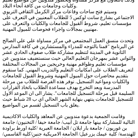
وكليات وجامعات من كافة أنحاء البلاد.
وسيتم فتح ساحات وقاعات مركز الكرمل الثقافي التربوي
الاجتماعي بشارع سانت لوكس 5 للطلاب المعنيين في التعرف على
مؤسسات تعليم، شروط القبول للجامعات والكليات والتعرف على
مهنيين بمجالات واجراء فحوصات للميول المهنية.
وتحدث منسق العمل المجتمعي في مركز مساواة علي علي الصالح
عن البرنامج "قمنا بالتوجه للمدراء والمستشارين في كافة المدارس
الثانوية في المدينة لتنظيم مشاركة طلاب صفوف الحادي عشر
والثواني عشر بمهرجان التعليم العالي حيث سنستضيف مندوبين عن
مؤسسات تعليم وطواقم مهنية وخريجين من المجالات المختلفة
لتعريف الطلاب على امكانيات التعليم والتدريب المهني. كما سنقوم
بتقديم محاضرات حول الميول المهنية وشروط القبول للجامعات
والكليات ومواعيد التسجيل. نوفر هذه الفرصة للطلاب من مرحلة
المدرسة وبعد التخرج بهدف مساعدة الطلاب باتخاذ القرارات
السليمة قبل مرحلة التسجيل للجامعات". يشار الى ان الموعد الاول
للتسجيل للجامعات ينتهي بنهاية الشهر الحالي اي ب 28 شباط حيث
يغلق باب التسجيل لقسم من المواضيع.
وقامت الجمعية بدعوة مندوبين عن المعاهد والكليات الاكاديمية
التالية للمشاركة بينها جامعة تل ابيب/ جامعة حيفا / التخنيون/ جامعة
بن غوريون / جامعة بار ايلان / الجامعة العبرية /كلية اورط براودة
للهندسة/ كلية عيمك يزرعيل/ الجامعة الامريكية جنين/كلية القاسمي/