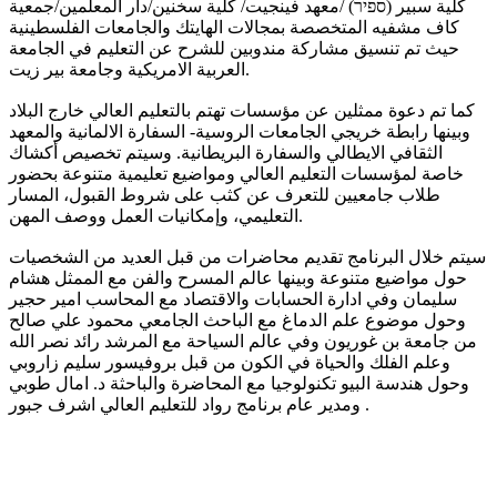
كلية سبير (ספיר) /معهد فينجيت/ كلية سخنين/دار المعلمين/جمعية
كاف مشفيه المتخصصة بمجالات الهايتك والجامعات الفلسطينية
حيث تم تنسيق مشاركة مندوبين للشرح عن التعليم في الجامعة
العربية الامريكية وجامعة بير زيت.
كما تم دعوة ممثلين عن مؤسسات تهتم بالتعليم العالي خارج البلاد
وبينها رابطة خريجي الجامعات الروسية- السفارة الالمانية والمعهد
الثقافي الايطالي والسفارة البريطانية.
وسيتم تخصيص أكشاك
خاصة لمؤسسات التعليم العالي ومواضيع تعليمية متنوعة بحضور
طلاب جامعيين للتعرف عن كثب على شروط القبول، المسار
التعليمي، وإمكانيات العمل ووصف المهن.
سيتم خلال البرنامج تقديم محاضرات من قبل العديد من الشخصيات
حول مواضيع متنوعة وبينها عالم المسرح والفن مع الممثل هشام
سليمان وفي ادارة الحسابات والاقتصاد مع المحاسب امير حجير
وحول موضوع علم الدماغ مع الباحث الجامعي محمود علي صالح
من جامعة بن غوريون وفي عالم السياحة مع المرشد رائد نصر الله
وعلم الفلك والحياة في الكون من قبل بروفيسور سليم زاروبي
وحول هندسة البيو تكنولوجيا مع المحاضرة والباحثة د. امال طوبي
ومدير عام برنامج رواد للتعليم العالي اشرف جبور .