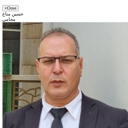
×
Close
حسين مناع
محامي