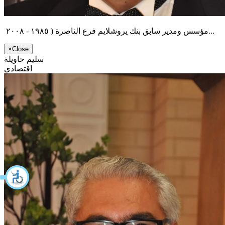
مؤسس ومدير سابق بنك يروشلايم فرع الناصرة ( ١٩٨٥ - ٢٠٠٨...
×
Close
سليم حاويلة
اقتصادي