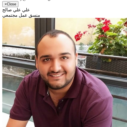
×
Close
علي علي صالح
منسق عمل مجتمعي