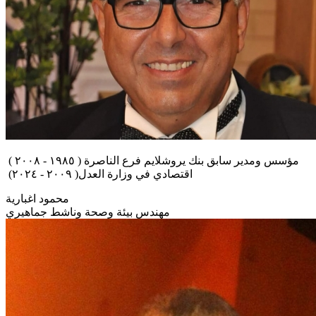
مؤسس ومدير سابق بنك يروشلايم فرع الناصرة ( ١٩٨٥ - ٢٠٠٨ )
اقتصادي في وزارة العدل( ٢٠٠٩ - ٢٠٢٤)
محمود اغبارية
مهندس بيئة وصحة وناشط جماهيري