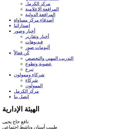
مركز الكرمل
المرافعة الاعلامية
المرافعة الدولية
أصدقاء مركز مساواة
إصداراتنا
أخبار وصور
أخبار وتقارير
فيديوهات
ألبومات صور
كُن فعالاً
التدريب المهني والتخصص
عضوية وتطوع
تبرع
شركاء وممولون
شركاء
الممولون
مركز الكرمل
إتصل بنا
الهيئة الإدارية
نافع حاج يحيى
طبيب أسنان وناشط اجتماعي