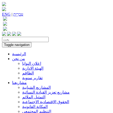
עִברִית
|
ENG
Toggle navigation
الرئيسية
من نحن
اعلان النوايا
الهيئة الادارية
الطاقم
تقارير سنوية
مشاريعنا
المشاريع الشبابية
مشاريع تعزيز القيادة النسائية
التمثيل الملائم
الحقوق الاقتصادية الاجتماعية
المكانة القانونية
التنظيم المجتمعي