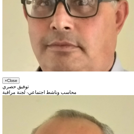
×
Close
توفيق حصري
محاسب وناشط اجتماعي- لجنة مراقبة