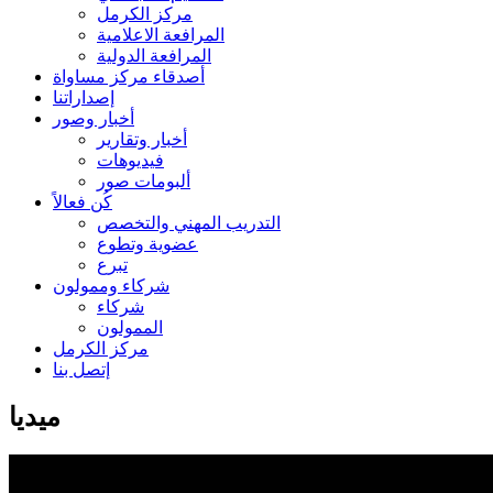
مركز الكرمل
المرافعة الاعلامية
المرافعة الدولية
أصدقاء مركز مساواة
إصداراتنا
أخبار وصور
أخبار وتقارير
فيديوهات
ألبومات صور
كُن فعالاً
التدريب المهني والتخصص
عضوية وتطوع
تبرع
شركاء وممولون
شركاء
الممولون
مركز الكرمل
إتصل بنا
ميديا