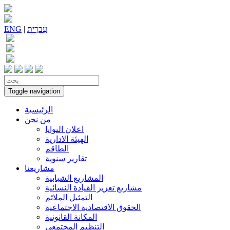
עִברִית
|
ENG
Toggle navigation
الرئيسية
من نحن
اعلان النوايا
الهيئة الادارية
الطاقم
تقارير سنوية
مشاريعنا
المشاريع الشبابية
مشاريع تعزيز القيادة النسائية
التمثيل الملائم
الحقوق الاقتصادية الاجتماعية
المكانة القانونية
التنظيم المجتمعي