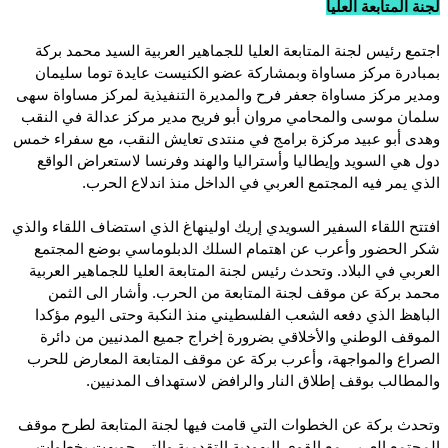
لجنة المتابعة العليا
اجتمع رئيس لجنة المتابعة العليا للجماهير العربية السيد محمد بركة
بمبادرة مركز مساواة وبمشاركة عضو الكنيست عايدة توما سليمان
ومدير مركز مساواة جعفر فرح والمديرة التنفيذية لمركز مساواة سهى
سلمان موسى والمحامي مروان أبو فريح مدير مركز عدالة في النقب
وهدى أبو عبيد مركزة برامج في منتدى تعايش النقب، مع سفراء خمس
دول هي السويد وإيطاليا وأستراليا والهند وفرنسا لاستعراض الواقع
الذي يمر فيه المجتمع العربي في الداخل منذ اندلاع الحرب.
افتتح اللقاء السفير السويدي إريك اولينهاغ الذي استضاف اللقاء والذي
شكر الحضور وأعرب عن اهتمام السلك الدبلوماسي بوضع المجتمع
العربي في البلاد. وتحدث رئيس لجنة المتابعة العليا للجماهير العربية
محمد بركة عن موقف لجنة المتابعة من الحرب. وأشار الى الثمن
الباهظ الذي دفعه الشعب الفلسطيني منذ النكبة وحتى اليوم مؤكدا
الموقف الوطني والأخلاقي بضرورة إخراج جميع المدنيين من دائرة
الصراع والمواجهة، وأعرب بركة عن موقف المتابعة المعارض للحرب
والمطالب بوقف إطلاق النار والرافض لاستهداف المدنيين.
وتحدث بركة عن الخطوات التي قامت فيها لجنة المتابعة لطرح موقف
المجتمع العربي مع القوى اليهودية التقدمية والتي جوبهت بخطوات