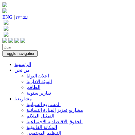
עִברִית
|
ENG
Toggle navigation
الرئيسية
من نحن
اعلان النوايا
الهيئة الادارية
الطاقم
تقارير سنوية
مشاريعنا
المشاريع الشبابية
مشاريع تعزيز القيادة النسائية
التمثيل الملائم
الحقوق الاقتصادية الاجتماعية
المكانة القانونية
التنظيم المجتمعي