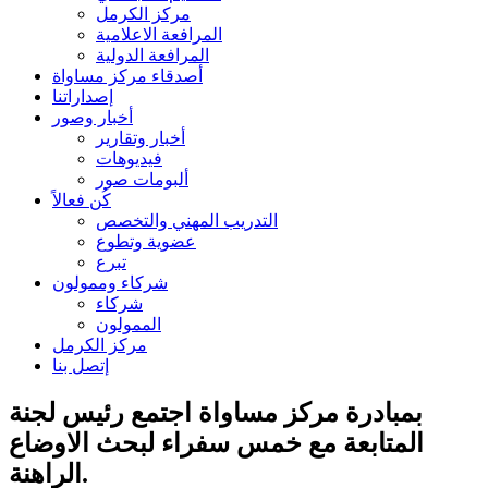
مركز الكرمل
المرافعة الاعلامية
المرافعة الدولية
أصدقاء مركز مساواة
إصداراتنا
أخبار وصور
أخبار وتقارير
فيديوهات
ألبومات صور
كُن فعالاً
التدريب المهني والتخصص
عضوية وتطوع
تبرع
شركاء وممولون
شركاء
الممولون
مركز الكرمل
إتصل بنا
بمبادرة مركز مساواة اجتمع رئيس لجنة
المتابعة مع خمس سفراء لبحث الاوضاع
الراهنة.