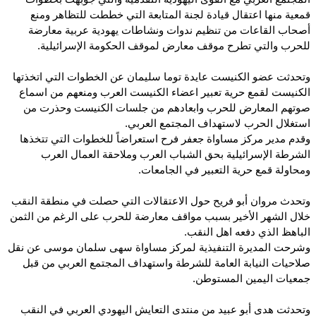
قمعية منها اعتقال قيادة لجنة المتابعة التي خططت للتظاهر ومنع
أصحاب القاعات من تنظيم ندوات ونشاطات يهودية عربية معارضة
للحرب والتي تطرح موقف معارض لموقف الحكومة الإسرائيلية.
وتحدثت عضو الكنيست عايدة توما سليمان عن الخطوات التي اتخذتها
الكنيست لقمع حرية تعبير اعضاء الكنيست العرب ومنعهم من اسماع
صوتهم المعارض للحرب وابعادهم من جلسات الكنيست وحذرت من
استغلال الحرب لاستهداف المجتمع العربي.
وقدم مدير مركز مساواة جعفر فرح استعراضاً للخطوات التي تتخذها
الشرطة الإسرائيلية بحق الشباب العرب وملاحقة العمال العرب
ومحاولة قمع حرية التعبير في الجامعات.
وتحدث مروان أبو فريح حول الاعتقالات التي حصلت في منطقة النقب
خلال الشهر الأخير بسبب مواقف معارضة للحرب على الرغم من الثمن
الباهظ الذي دفعه اهل النقب.
وشرحت المديرة التنفيذية لمركز مساواة سهى سلمان موسى عن نقل
صلاحيات النيابة العامة للشرطة واستهداف المجتمع العربي من قبل
جمعيات اليمين المستوطن.
وتحدثت هدى أبو عبيد من منتدى التعايش اليهودي العربي في النقب