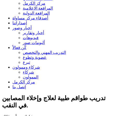
مركز الكرمل
المرافعة الاعلامية
المرافعة الدولية
أصدقاء مركز مساواة
إصداراتنا
أخبار وصور
أخبار وتقارير
فيديوهات
ألبومات صور
كُن فعالاً
التدريب المهني والتخصص
عضوية وتطوع
تبرع
شركاء وممولون
شركاء
الممولون
مركز الكرمل
إتصل بنا
تدريب طواقم طبية لعلاج وإخلاء المصابين
في النقب.