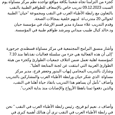
كجزء من التزامنا تجاه شعبنا بكافة مواقع تواجده نظم مركز مساواة يوم
السبت 09.12.2023 تدريب خاص بالإسعاف للطواقم الطبية بالنقب
بالتعاون مع رابطة الأطباء العرب في النقب ومجموعة "حيان" الطبية
لحوالي 20 متدرب/ة لديهم خلفية بمجالات الصحة.
وقدم التدريب علاء سمارة مدير قسم الإرشاد في مؤسسة حيان
ود.خالد كيال طبيب ميداني ومرشد طواقم طبية في المؤسسة.
وأشار منسق البرامج المجتمعية في مركز مساواة قسطندي جرجورة
"إلى أن هذه الفعالية هي جزء من سلسلة فعاليات نفذناها منذ 7.10
كمؤسسة اهلية تعمل ضمن ائتلاف جمعيات الطوارئ وكجزء من هيئة
الطوارئ العربية التي انبثقت عن لجنة المتابعة العليا".
وشارك بالتدريب المحامي إيهاب البدور وجعفر فرح، مدير مركز
مساواة الذي شكر حيان ورابطة الأطباء العرب والمشاركين بالتدريب
وأضاف "نأمل أن يساهم هذا التدريب بانقاذ حياة أهلنا في النقب،
والذين دفعوا ثمنا باهظا الأرواح والإصابات منذ بداية الحرب".
وأضاف د. نعيم ابو فريح، رئيس رابطة الأطباء العرب في النقب " نحن
في رابطة الأطباء العرب في النقب نرى أن هنالك أهمية كبرى في