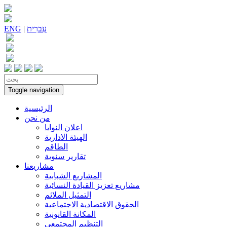
עִברִית
|
ENG
Toggle navigation
الرئيسية
من نحن
اعلان النوايا
الهيئة الادارية
الطاقم
تقارير سنوية
مشاريعنا
المشاريع الشبابية
مشاريع تعزيز القيادة النسائية
التمثيل الملائم
الحقوق الاقتصادية الاجتماعية
المكانة القانونية
التنظيم المجتمعي