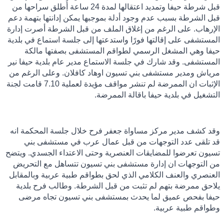
قبل شرطة حيفا وتمديد اعتقالها لمدة 24 ساعة أُطلق سراحها من
قبل الشرطة بسبب عدم وجود أدلة بموجبها يمكن إدانتها بتهمة دعم
الإرهاب. على الرغم من إغلاق الملف من قبل الشرطة أصرت إدارة
المستشفى على إقالتها فورًا واستدعتها إلى جلسة استماع في بلدية
حيفا وهي المشغل الرسمي لطواقم المستشفى بصفتها مالكة
المستشفى. وقد شارك في جلسة الاستماع مدير عام بلدية حيفا نير
مرياش ومدير مستشفى بني تسيون اوهاد كافلان. وعلى الرغم من
الإثبات ان الممرضة لم تنشر مواقف مؤيدة لعملية 7.10 قامت لجنة
التشغيل في بلدية حيفا باقالة الممرضة.
وقد كشف مدير مركز مساواة جعفر فرح خلال جلسة المحكمة انه
قد تلقى عدد التوجهات من قبل عمال عرب في مستشفى بني
تسيون تعرضوا للمضايقات العنصرية وحتى الاعتداء الجسدي. ويتضح
من التوجهات ان إدارة مستشفى بني تسيون تتساهل مع التحريض
العنصري والعنف الكلامي الذي لحق بطواقم طبية عربية وبالمقابل
يلاحق ممرضة بتهم لم تثبت من قبل الشرطة. وطالب فرح بلدية
حيفا بفحص عميق لما يحدث بمستشفى بني تسيون تجاه مرضى
وطواقم طبية عربية.