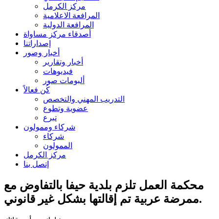
مركز الكرمل
المرافعة الاعلامية
المرافعة الدولية
أصدقاء مركز مساواة
إصداراتنا
أخبار وصور
أخبار وتقارير
فيديوهات
ألبومات صور
كُن فعالاً
التدريب المهني والتخصص
عضوية وتطوع
تبرع
شركاء وممولون
شركاء
الممولون
مركز الكرمل
إتصل بنا
محكمة العمل تلزم بلدية حيفا بالتفاوض مع
ممرضة عربية تم إقالتها بشكل غير قانوني.