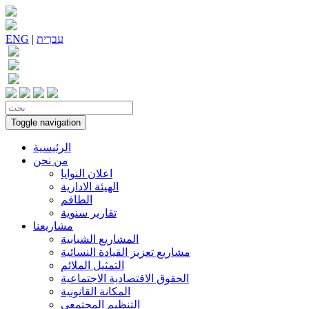
עִברִית
|
ENG
Toggle navigation
الرئيسية
من نحن
اعلان النوايا
الهيئة الادارية
الطاقم
تقارير سنوية
مشاريعنا
المشاريع الشبابية
مشاريع تعزيز القيادة النسائية
التمثيل الملائم
الحقوق الاقتصادية الاجتماعية
المكانة القانونية
التنظيم المجتمعي