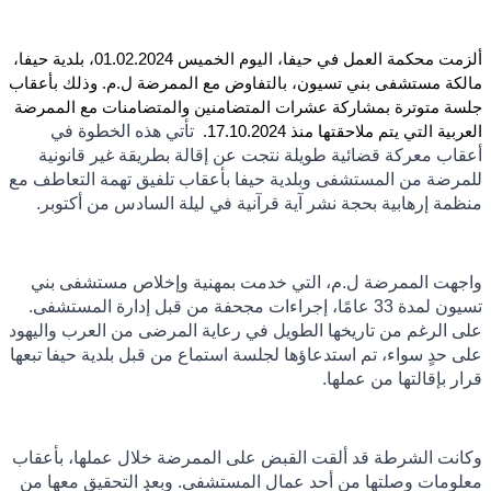
ألزمت محكمة العمل في حيفا، اليوم الخميس 01.02.2024، بلدية حيفا،
مالكة مستشفى بني تسيون، بالتفاوض مع الممرضة ل.م. وذلك بأعقاب
جلسة متوترة بمشاركة عشرات المتضامنين والمتضامنات مع الممرضة
تأتي هذه الخطوة في
العربية التي يتم ملاحقتها منذ 17.10.2024.
أعقاب معركة قضائية طويلة نتجت عن إقالة بطريقة غير قانونية
للمرضة من المستشفى وبلدية حيفا بأعقاب تلفيق تهمة التعاطف مع
منظمة إرهابية بحجة نشر آية قرآنية في ليلة السادس من أكتوبر.
واجهت الممرضة ل.م، التي خدمت بمهنية وإخلاص مستشفى بني
تسيون لمدة 33 عامًا، إجراءات مجحفة من قبل إدارة المستشفى.
على الرغم من تاريخها الطويل في رعاية المرضى من العرب واليهود
على حدٍ سواء، تم استدعاؤها لجلسة استماع من قبل بلدية حيفا تبعها
قرار بإقالتها من عملها.
وكانت الشرطة قد ألقت القبض على الممرضة خلال عملها، بأعقاب
معلومات وصلتها من أحد عمال المستشفى. وبعد التحقيق معها من