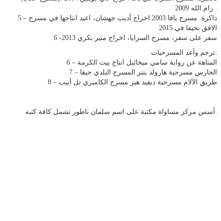
رام الله 2009 .
5 – ذاكرة. مسرح يافا 2003 اخراج أديب جھشان، اعید انتاجھا في مسرح
الافق بحیفا في 2015
6 -سفر على سفر، مسرح السرايا، اخراج منیر بكري 2013
ترجم وأعد المسرحیات:
6 – المتاھة عن رواية سامي میخائیل انتاج بیت الكرمة
7 – الحارس مسرحیة ھارولد بنتر المسرح البلدي حیفا
8 – طريق الآلام مسرحیة ديفید ھیر مسرح الكامیري تل أبیب
أسس مركز مساواة مكتبة على اسم سلمان ناطور تشمل كافة كتبه.