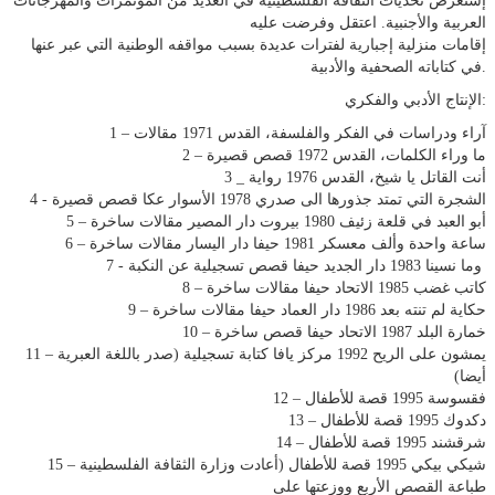
إستعرض تحديات الثقافة الفلسطینیة في العدید من المؤتمرات والمھرجانات
العربیة والأجنبیة. اعتقل وفرضت علیه
إقامات منزلیة إجباریة لفترات عدیدة بسبب مواقفه الوطنیة التي عبر عنھا
في كتاباته الصحفیة والأدبیة.
الإنتاج الأدبي والفكري:
1 – آراء ودراسات في الفكر والفلسفة، القدس 1971 مقالات
2 – ما وراء الكلمات، القدس 1972 قصص قصیرة
3 _ أنت القاتل يا شیخ، القدس 1976 رواية
4 - الشجرة التي تمتد جذورھا الى صدري 1978 الأسوار عكا قصص قصیرة
5 – أبو العبد في قلعة زئیف 1980 بیروت دار المصیر مقالات ساخرة
6 – ساعة واحدة وألف معسكر 1981 حیفا دار الیسار مقالات ساخرة
7 - وما نسینا 1983 دار الجديد حیفا قصص تسجیلیة عن النكبة
8 – كاتب غضب 1985 الاتحاد حیفا مقالات ساخرة
9 – حكاية لم تنته بعد 1986 دار العماد حیفا مقالات ساخرة
10 – خمارة البلد 1987 الاتحاد حیفا قصص ساخرة
11 – يمشون على الريح 1992 مركز يافا كتابة تسجیلیة (صدر باللغة العبرية
أيضا)
12 – فقسوسة 1995 قصة للأطفال
13 – دكدوك 1995 قصة للأطفال
14 – شرقشند 1995 قصة للأطفال
15 – شیكي بیكي 1995 قصة للأطفال (أعادت وزارة الثقافة الفلسطینیة
طباعة القصص الأربع ووزعتها على