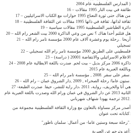
المدارس الفلسطینیة عام 2004 )
16 – طائفة في بیت النار 1995 مقالات
17 – من ھناك حتى ثورة النعناع 1995 حوارات مع الكتاب الاسرائیلیین
18 – ثقافة لذاتھا، ثقافة في ذاتھا 1995 مقالات عن الثقافة الفلسطینیة
19 – دائرة الطباشیر الفلسطینیة 1995 مقالات سیاسیة
20 – ھل قتلتم أحدا ھناك ؟ نص من وعي الذاكرة 2000 بیت الشعر رام الله
21 – أريحا ..رحلة يوم وعشرة آلاف عام 2000 مؤسسة تامر رام الله
تسجیلي
22 – فلسطیني على الطريق 2000 مؤسسة تامر رام الله تسجیلي
23 – الاعلام الاسرائیلي والانتفاضة 20001 ( دراسة)
24 - ذاكرة 2006 مركز بديل – بیت لحم. صدرت باللغة الايطالیة عام 2008
وباللغة العبرية عام 2015
25 – سفر على سفر .2008 , مؤسسة تامر رام الله.
26 - ستون عاما/ رحلة الصحراء , 2009 ,دار الشروق عمان – رام الله.
27 -ھي أنا والخريف، رواية، 2011 ،دار راية للنشر، حیفا. صدرت الطبعة
الثانیة 2013 عن دار الشروق في عمان ورام الله وصدرت باللغة العبرية عام
2012 ترجمة يھودا شنھاف شھرباني.
أصدر مركز مساواة بالتعاون مع وزارة الثقافة الفلسطينية مجموعة من
كتاباته تحت عنوان:
"رحلة سبعة وستين عاما- من أعمال: سلمان ناطور".
أعد وترجم عن العبرية: