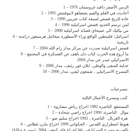
1 – الزمن الأصفر دافید غروسمان 1976
2 – أحاديث في العلم والقیم يشعیاھو لايبوفیتش 1995
3 – عادة للريح قصص لسبعة كتاب عبريین 1990
4 – لمن ترسم الحدود قصص اسرائیلیة 1996
5 – من بیالیك الى عمیحاي قصائد اسرائیلیة 2000
6 - اسرائیل/ فلسطین الواقع وراء الأسطورة میخائیل ھرسیغور دراسة
تاريخیة
7 – قصص اسرائیلیة صدرت عن مركز مدار رام الله 2004
8 – ما أروع ھذه الحرب كتاب دان ياھف عن العسكرة في المجتمع
الاسرائیلي صدر عن مدار 2004
9 – جدلیة المنفى والوطن، ايلان غور زئیف، مدار 2006
10 – المسرح الاسرائیلي ، شمعون لیفي، مدار 2006
مسرحیات:
كتب ومسرح الآعمال التالية:
1 – المستنقع. الناصرة 1982 اخراج رياض مصاروة
2 – موال . الناصرة، 1990 اخراج راضي شحادة
3 – ھزة الغربال . الناصرة ، 1992 اخراج سلیم ضو
4 – ھبوط اضطراري القدس – الحكواتي 1999 اخراج مازن غطاس
(بالعبرية مسرح السرايا في يافا اخراج غاي كوھین 2004 .(مسرح حكايا