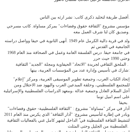
أفضل طريقة لتخليد ذكرى كاتب: نشر ارثه بين الناس.
مؤسس مشروع "الثقافة حقوق وفضاءات" بمركز مساواة. كاتب مسرحي
وصديق كان لنا شرف العمل معه.
ولد في قرية دالیة الكرمل عام 1949 .أنھى الثانویة في حیفا وواصل دراسته
الجامعیة في القدس ثم
في جامعة حیفا. درس الفلسفة العامة وعمل في الصحافة منذ العام 1968
وحتى 1990 حیث حرر
الملحق الثقافي لجریدة "الاتحاد" الحیفاویة ومجلة "الجدید" الثقافیة .
شارك في تأسیس وإدارة عدد من المؤسسات العربیة، بینھا:
إتحاد الكتاب العرب، وجمعیة تطویر الموسیقى العربیة، ومركز "إعلام"
للمجتمع الفلسطیني، وحلقة المبدعین العرب والیھود ضد الاحتلال ومن
أجل السلام العادل وجمعیة عدالة ،ومعھد الدراسات الفلسطینیة والإسرائیلیة
على اسم امیل توما
بحیفا.
أدار في مركز "مساواة" مشروع : "الثقافة الفلسطینیة- حقوق وفضاءات"
وبادر في إطاره لتأسیس مشروع: "آذار الثقافة" الذي یكرس منذ العام 2011
لتنشیط الثقافة الفلسطینة في ّ الداخل لشھر كامل غني بالفعالیات الثقافیة
الفلسطینة من الجلیل وحتى المثلث.