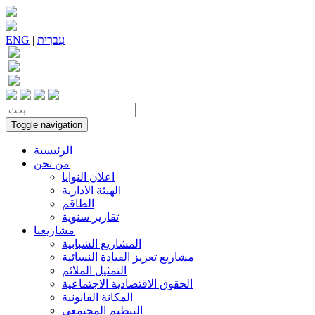
עִברִית
|
ENG
Toggle navigation
الرئيسية
من نحن
اعلان النوايا
الهيئة الادارية
الطاقم
تقارير سنوية
مشاريعنا
المشاريع الشبابية
مشاريع تعزيز القيادة النسائية
التمثيل الملائم
الحقوق الاقتصادية الاجتماعية
المكانة القانونية
التنظيم المجتمعي