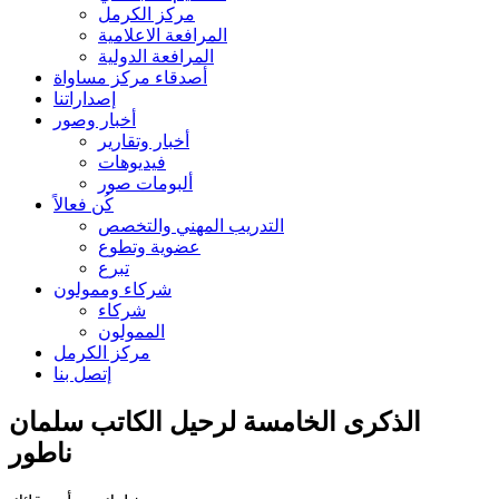
مركز الكرمل
المرافعة الاعلامية
المرافعة الدولية
أصدقاء مركز مساواة
إصداراتنا
أخبار وصور
أخبار وتقارير
فيديوهات
ألبومات صور
كُن فعالاً
التدريب المهني والتخصص
عضوية وتطوع
تبرع
شركاء وممولون
شركاء
الممولون
مركز الكرمل
إتصل بنا
الذكرى الخامسة لرحيل الكاتب سلمان
ناطور