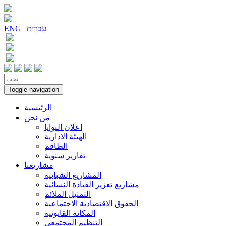
עִברִית
|
ENG
Toggle navigation
الرئيسية
من نحن
اعلان النوايا
الهيئة الادارية
الطاقم
تقارير سنوية
مشاريعنا
المشاريع الشبابية
مشاريع تعزيز القيادة النسائية
التمثيل الملائم
الحقوق الاقتصادية الاجتماعية
المكانة القانونية
التنظيم المجتمعي