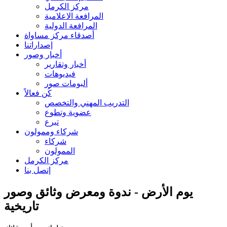
مركز الكرمل
المرافعة الاعلامية
المرافعة الدولية
أصدقاء مركز مساواة
إصداراتنا
أخبار وصور
أخبار وتقارير
فيديوهات
ألبومات صور
كُن فعالاً
التدريب المهني والتخصص
عضوية وتطوع
تبرع
شركاء وممولون
شركاء
الممولون
مركز الكرمل
إتصل بنا
يوم الأرض - ندوة ومعرض وثائق وصور
تاريخية