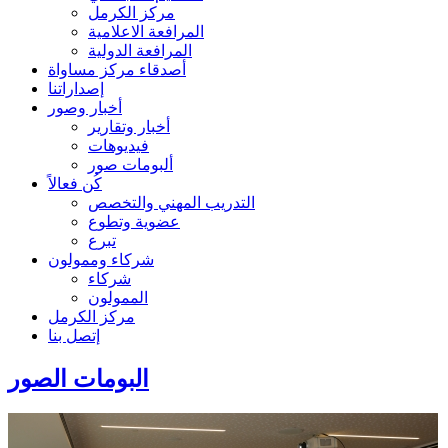
مركز الكرمل
المرافعة الاعلامية
المرافعة الدولية
أصدقاء مركز مساواة
إصداراتنا
أخبار وصور
أخبار وتقارير
فيديوهات
ألبومات صور
كُن فعالاً
التدريب المهني والتخصص
عضوية وتطوع
تبرع
شركاء وممولون
شركاء
الممولون
مركز الكرمل
إتصل بنا
البومات الصور