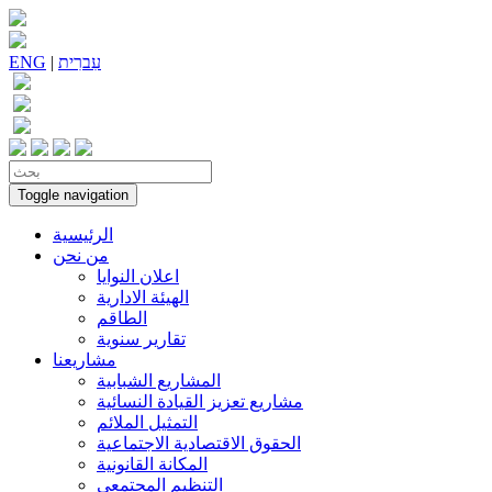
עִברִית
|
ENG
Toggle navigation
الرئيسية
من نحن
اعلان النوايا
الهيئة الادارية
الطاقم
تقارير سنوية
مشاريعنا
المشاريع الشبابية
مشاريع تعزيز القيادة النسائية
التمثيل الملائم
الحقوق الاقتصادية الاجتماعية
المكانة القانونية
التنظيم المجتمعي