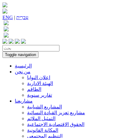
עִברִית
|
ENG
Toggle navigation
الرئيسية
من نحن
اعلان النوايا
الهيئة الادارية
الطاقم
تقارير سنوية
مشاريعنا
المشاريع الشبابية
مشاريع تعزيز القيادة النسائية
التمثيل الملائم
الحقوق الاقتصادية الاجتماعية
المكانة القانونية
التنظيم المجتمعي