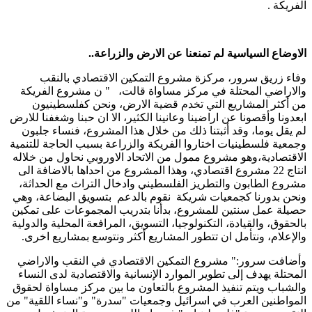
الفريكة .
الاوضاع السياسية لم تمنعنا عن الارض والزراعة..
وفاء زريق سرور، مركزة مشروع التمكين الاقتصادي بالنقب
والاراضي المحتلة في مركز مساواة قالت، " ن مشروع الفريكة
من أكثر المشاريع التي تخدم قضية الارض، ونحن كفلسطينيون
ابعدونا وأقصونا عن اراضينا وعانينا الكثير، الا ان حبنا وشغفنا للارض
لم يقل يوما، وقد أثبتنا ذلك من خلال هذا المشروع، فنساء جلبون
وجمعية فلسطينيات اختاروا الفريكة والزراعة بسبب الحاجة للتنمية
الاقتصادية،وهو مشروع ممول من الاتحاد الاوروبي نحاول من خلاله
انتاج 22 مشروع اقتصادي، وهذا المشروع من احداها بالاضافة الى
مشروع الطابون والتطريز الفلسطيني وادخال التراث مع الحداثة،
ونحن بدورنا كجمعيات شريكة نقوم بالدعم بتسويق البضاعة، وهي
حصيلة عمل سنتين للمشروع، بدأنا بتدريب المجموعات على تمكين
بالحقوق، والقيادة، التكنولوجيا، التسويق، المرافعة المحلية والدولية
والإعلام، ونتأمل ان تتطور المشاريع أكثر ونتوسع بمشاريع اخرى.
وأضافت سرور:" مشروع التمكين الاقتصادي في النقب والاراضي
المحتلة يهدف إلى تطوير الموارد الإنسانية والاقتصادية لدى النساء
والشباب ويتم تنفيذ المشروع بالتعاون ما بين مركز مساواة لحقوق
المواطنين العرب في اسرائيل وجمعيات "سدرة" و"نساء اللقية" من