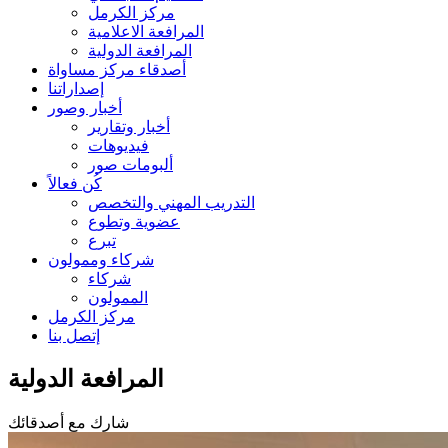
مركز الكرمل
المرافعة الاعلامية
المرافعة الدولية
أصدقاء مركز مساواة
إصداراتنا
أخبار وصور
أخبار وتقارير
فيديوهات
ألبومات صور
كُن فعالاً
التدريب المهني والتخصص
عضوية وتطوع
تبرع
شركاء وممولون
شركاء
الممولون
مركز الكرمل
إتصل بنا
المرافعة الدولية
شارك مع أصدقائك