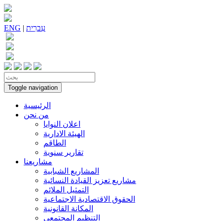
עִברִית
|
ENG
Toggle navigation
الرئيسية
من نحن
اعلان النوايا
الهيئة الادارية
الطاقم
تقارير سنوية
مشاريعنا
المشاريع الشبابية
مشاريع تعزيز القيادة النسائية
التمثيل الملائم
الحقوق الاقتصادية الاجتماعية
المكانة القانونية
التنظيم المجتمعي