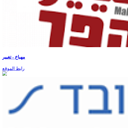
مهباخ - تغيير
رابط الموقع