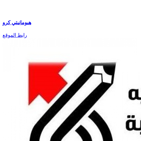
هيومانيتي كرو
رابط الموقع